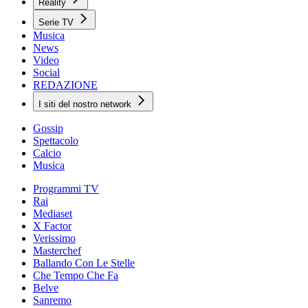
Reality
Serie TV
Musica
News
Video
Social
REDAZIONE
I siti del nostro network
Gossip
Spettacolo
Calcio
Musica
Programmi TV
Rai
Mediaset
X Factor
Verissimo
Masterchef
Ballando Con Le Stelle
Che Tempo Che Fa
Belve
Sanremo