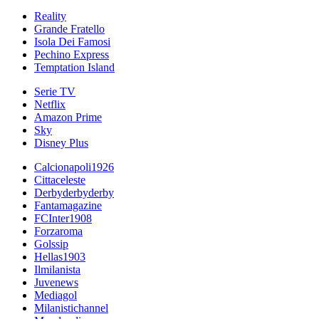
Reality
Grande Fratello
Isola Dei Famosi
Pechino Express
Temptation Island
Serie TV
Netflix
Amazon Prime
Sky
Disney Plus
Calcionapoli1926
Cittaceleste
Derbyderbyderby
Fantamagazine
FCInter1908
Forzaroma
Golssip
Hellas1903
Ilmilanista
Juvenews
Mediagol
Milanistichannel