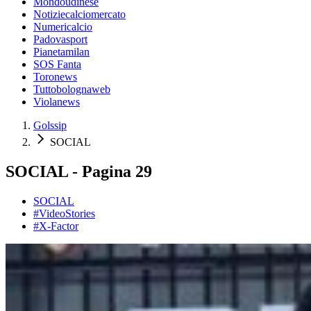
Mondoudinese
Notiziecalciomercato
Numericalcio
Padovasport
Pianetamilan
SOS Fanta
Toronews
Tuttobolognaweb
Violanews
Golssip
SOCIAL
SOCIAL - Pagina 29
SOCIAL
#VideoStories
#X-Factor