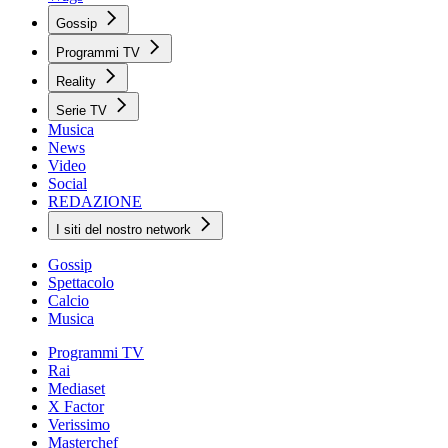
Gossip
Programmi TV
Reality
Serie TV
Musica
News
Video
Social
REDAZIONE
I siti del nostro network
Gossip
Spettacolo
Calcio
Musica
Programmi TV
Rai
Mediaset
X Factor
Verissimo
Masterchef