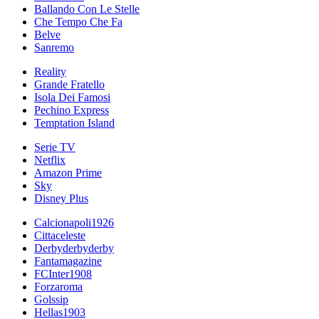
Ballando Con Le Stelle
Che Tempo Che Fa
Belve
Sanremo
Reality
Grande Fratello
Isola Dei Famosi
Pechino Express
Temptation Island
Serie TV
Netflix
Amazon Prime
Sky
Disney Plus
Calcionapoli1926
Cittaceleste
Derbyderbyderby
Fantamagazine
FCInter1908
Forzaroma
Golssip
Hellas1903