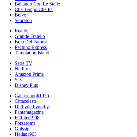
Ballando Con Le Stelle
Che Tempo Che Fa
Belve
Sanremo
Reality
Grande Fratello
Isola Dei Famosi
Pechino Express
Temptation Island
Serie TV
Netflix
Amazon Prime
Sky
Disney Plus
Calcionapoli1926
Cittaceleste
Derbyderbyderby
Fantamagazine
FCInter1908
Forzaroma
Golssip
Hellas1903