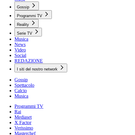
Gossip
Programmi TV
Reality
Serie TV
Musica
News
Video
Social
REDAZIONE
I siti del nostro network
Gossip
Spettacolo
Calcio
Musica
Programmi TV
Rai
Mediaset
X Factor
Verissimo
Masterchef