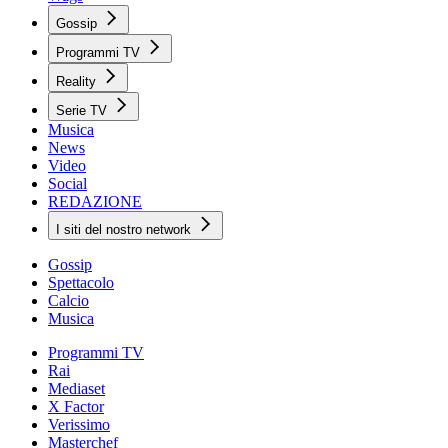
Gossip
Programmi TV
Reality
Serie TV
Musica
News
Video
Social
REDAZIONE
I siti del nostro network
Gossip
Spettacolo
Calcio
Musica
Programmi TV
Rai
Mediaset
X Factor
Verissimo
Masterchef