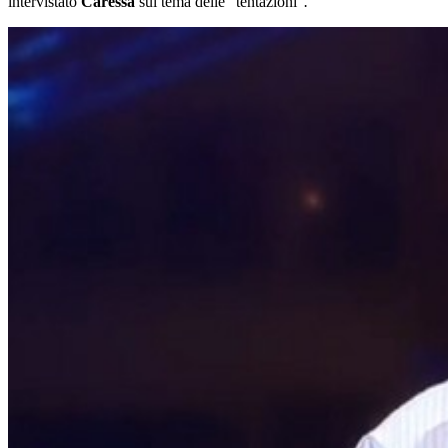
intervistato
Caressa
sul tema delle "tentazioni"
.