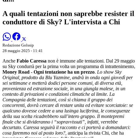
A quali tentazioni non saprebbe resister il
conduttore di Sky? L'intervista a Chi
Redazione Golssip
28 maggio 2025 - 11:41
Anche
Fabio Caressa
non è immune alle tentazioni. Dal 29 maggio
su Sky condurrà per la prima volta un programma di intrattenimento,
Money Road - Ogni tentazione ha un prezzo
.
Lo show Sky
Original, prodotto da Blu Yazmine, andrà in onda ogni giovedì per
sei settimane e metterà dodici persone comuni, di diversa età,
provenienza ed estrazione sociale, in una giungla malese, in un
contesto di privazioni e condizioni climatiche al limite. La
Compagnia delle tentazioni, così si chiama il gruppo dei
concorrenti, dovrà cercare di restare unita ed evitare scorciatoie: se
qualcuno dovesse cedere a una lusinga luciferina, le conseguenze
della sua scelta ricadrebbero sull’intero gruppo. Il montepremi
finale che si divideranno i “sopravvissuti”, infatti, verrebbe
decurtato. Caressa seguirà il racconto e ci porterà a domandarci:
cosa faremmo noi al posto loro?,
anticipa la rivista Chi, che ha