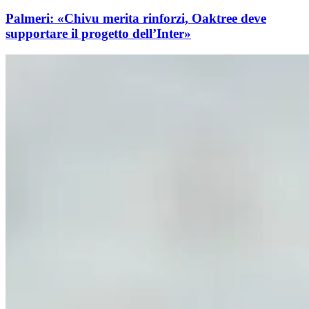
Palmeri: «Chivu merita rinforzi, Oaktree deve
supportare il progetto dell’Inter»