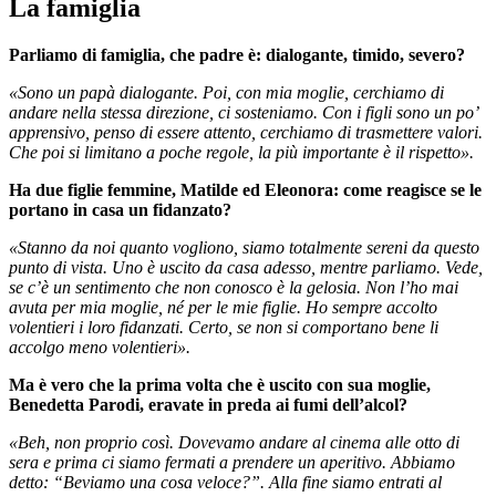
La famiglia
Parliamo di famiglia, che padre è: dialogante, timido, severo?
«Sono un papà dialogante. Poi, con mia moglie, cerchiamo di
andare nella stessa direzione, ci sosteniamo. Con i figli sono un po’
apprensivo, penso di essere attento, cerchiamo di trasmettere valori.
Che poi si limitano a poche regole, la più importante è il rispetto».
Ha due figlie femmine, Matilde ed Eleonora: come reagisce se le
portano in casa un fidanzato?
«Stanno da noi quanto vogliono, siamo totalmente sereni da questo
punto di vista. Uno è uscito da casa adesso, mentre parliamo. Vede,
se c’è un sentimento che non conosco è la gelosia. Non l’ho mai
avuta per mia moglie, né per le mie figlie. Ho sempre accolto
volentieri i loro fidanzati. Certo, se non si comportano bene li
accolgo meno volentieri».
Ma è vero che la prima volta che è uscito con sua moglie,
Benedetta Parodi, eravate in preda ai fumi dell’alcol?
«Beh, non proprio così. Dovevamo andare al cinema alle otto di
sera e prima ci siamo fermati a prendere un aperitivo. Abbiamo
detto: “Beviamo una cosa veloce?”. Alla fine siamo entrati al