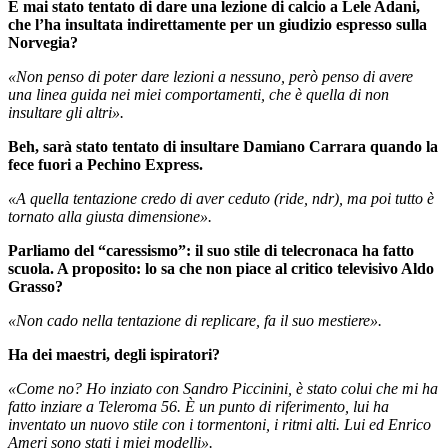
È mai stato tentato di dare una lezione di calcio a Lele Adani,
che l’ha insultata indirettamente per un giudizio espresso sulla
Norvegia?
«Non penso di poter dare lezioni a nessuno, però penso di avere
una linea guida nei miei comportamenti, che è quella di non
insultare gli altri».
Beh, sarà stato tentato di insultare Damiano Carrara quando la
fece fuori a Pechino Express.
«A quella tentazione credo di aver ceduto (ride, ndr), ma poi tutto è
tornato alla giusta dimensione».
Parliamo del “caressismo”: il suo stile di telecronaca ha fatto
scuola. A proposito: lo sa che non piace al critico televisivo Aldo
Grasso?
«Non cado nella tentazione di replicare, fa il suo mestiere».
Ha dei maestri, degli ispiratori?
«Come no? Ho inziato con Sandro Piccinini, è stato colui che mi ha
fatto inziare a Teleroma 56. È un punto di riferimento, lui ha
inventato un nuovo stile con i tormentoni, i ritmi alti. Lui ed Enrico
Ameri sono stati i miei modelli».