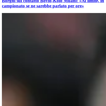
Borghi sul contatto Bovio-Kolo Muani: «Al limite, in
campionato se ne sarebbe parlato per ore»