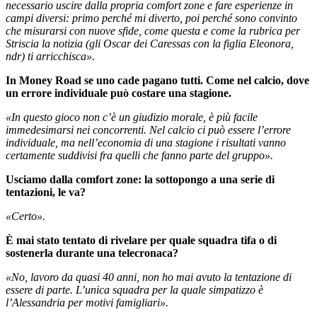
necessario uscire dalla propria comfort zone e fare esperienze in
campi diversi: primo perché mi diverto, poi perché sono convinto
che misurarsi con nuove sfide, come questa e come la rubrica per
Striscia la notizia (gli Oscar dei Caressas con la figlia Eleonora,
ndr) ti arricchisca».
In Money Road se uno cade pagano tutti. Come nel calcio, dove
un errore individuale può costare una stagione.
«In questo gioco non c’è un giudizio morale, è più facile
immedesimarsi nei concorrenti. Nel calcio ci può essere l’errore
individuale, ma nell’economia di una stagione i risultati vanno
certamente suddivisi fra quelli che fanno parte del gruppo».
Usciamo dalla comfort zone: la sottopongo a una serie di
tentazioni, le va?
«Certo».
È mai stato tentato di rivelare per quale squadra tifa o di
sostenerla durante una telecronaca?
«No, lavoro da quasi 40 anni, non ho mai avuto la tentazione di
essere di parte. L’unica squadra per la quale simpatizzo è
l’Alessandria per motivi famigliari».