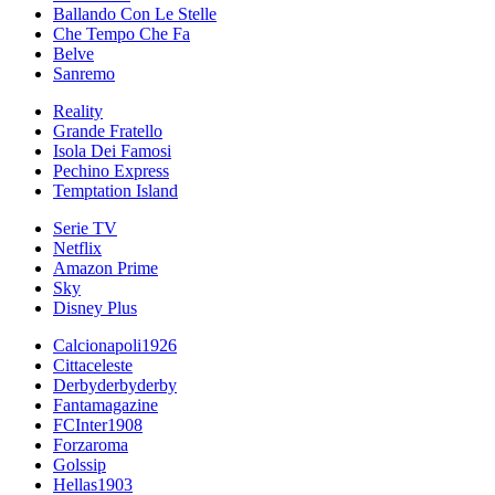
Ballando Con Le Stelle
Che Tempo Che Fa
Belve
Sanremo
Reality
Grande Fratello
Isola Dei Famosi
Pechino Express
Temptation Island
Serie TV
Netflix
Amazon Prime
Sky
Disney Plus
Calcionapoli1926
Cittaceleste
Derbyderbyderby
Fantamagazine
FCInter1908
Forzaroma
Golssip
Hellas1903