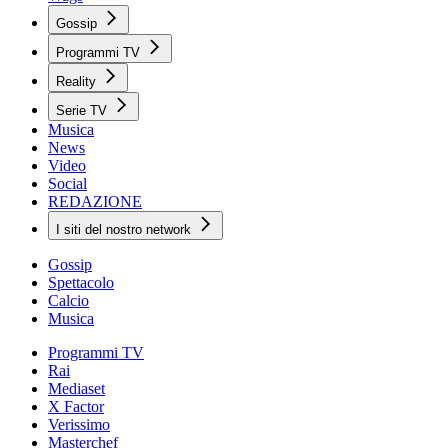
Gossip
Programmi TV
Reality
Serie TV
Musica
News
Video
Social
REDAZIONE
I siti del nostro network
Gossip
Spettacolo
Calcio
Musica
Programmi TV
Rai
Mediaset
X Factor
Verissimo
Masterchef