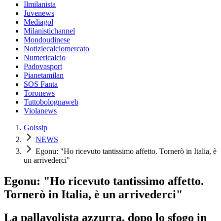
Ilmilanista
Juvenews
Mediagol
Milanistichannel
Mondoudinese
Notiziecalciomercato
Numericalcio
Padovasport
Pianetamilan
SOS Fanta
Toronews
Tuttobolognaweb
Violanews
Golssip
NEWS
Egonu: "Ho ricevuto tantissimo affetto. Tornerò in Italia, è
un arrivederci"
Egonu: "Ho ricevuto tantissimo affetto.
Tornerò in Italia, è un arrivederci"
La pallavolista azzurra, dopo lo sfogo in