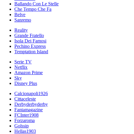
Ballando Con Le Stelle
Che Tempo Che Fa
Belve
Sanremo
Reality
Grande Fratello
Isola Dei Famosi
Pechino Express
Temptation Island
Serie TV
Netflix
Amazon Prime
Sky
Disney Plus
Calcionapoli1926
Cittaceleste
Derbyderbyderby
Fantamagazine
FCInter1908
Forzaroma
Golssip
Hellas1903