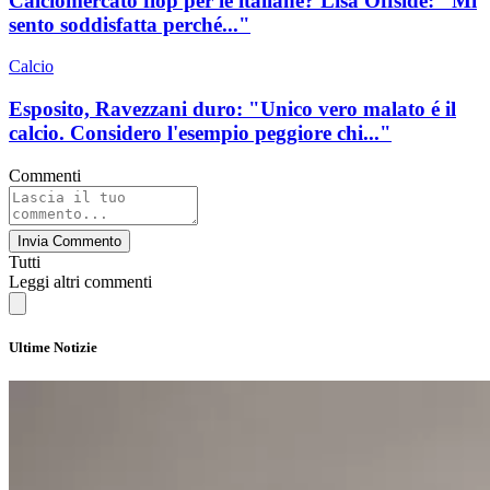
Calciomercato flop per le italiane? Lisa Offside: "Mi
sento soddisfatta perché..."
Calcio
Esposito, Ravezzani duro: "Unico vero malato é il
calcio. Considero l'esempio peggiore chi..."
Commenti
Invia Commento
Tutti
Leggi altri commenti
Ultime Notizie