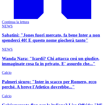
Continua la lettura
NEWS
Sabatini: "Jones fuori mercato, fa bene Inter a non
spenderci 40! E questo nome giocherà tanto"
NEWS
Wanda Nara: "Icardi? Chi attacca così un giudice,
immaginate cosa fa in privato. E' assurdo che..."
Calcio
Palmeri sicuro: "Inter in scacco per Romero, ecco
perché. A breve l'Atletico dovrebbe..."
Calcio