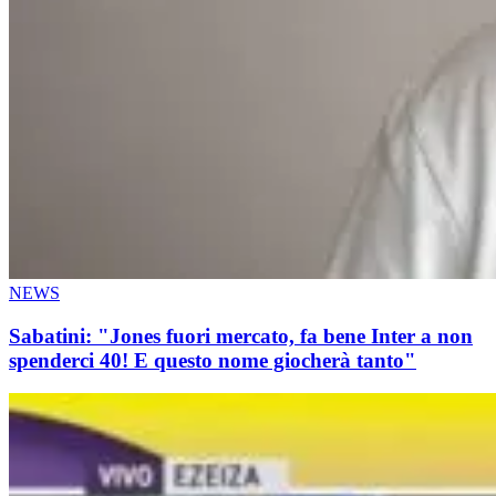
NEWS
Sabatini: "Jones fuori mercato, fa bene Inter a non
spenderci 40! E questo nome giocherà tanto"