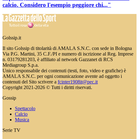
calcio. Considero l'esempio peggiore chi..."
Golssip.it
Il sito Golssip di titolarità di AMALA S.N.C. con sede in Bologna
Via P.G. Martini, 35 C.F./PI e numero di iscrizione al Reg. Imprese
n. 03179281203, è affiliato al network Gazzanet di RCS
Mediagroup S.p.a.
Unico responsabile dei contenuti (testi, foto, video e grafiche) è
AMALA S.N.C. per ogni comunicazione avente ad oggetto i
contenuti del Sito scrivere a
fcinter1908it@pec.it
Copyright 2021-2026 © Tutti i diritti riservati.
Gossip
Spettacolo
Calcio
Musica
Serie TV