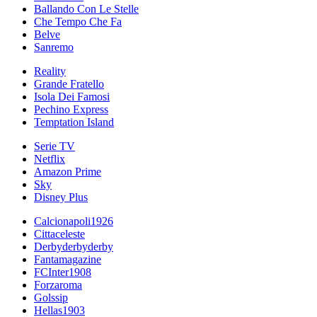
Ballando Con Le Stelle
Che Tempo Che Fa
Belve
Sanremo
Reality
Grande Fratello
Isola Dei Famosi
Pechino Express
Temptation Island
Serie TV
Netflix
Amazon Prime
Sky
Disney Plus
Calcionapoli1926
Cittaceleste
Derbyderbyderby
Fantamagazine
FCInter1908
Forzaroma
Golssip
Hellas1903