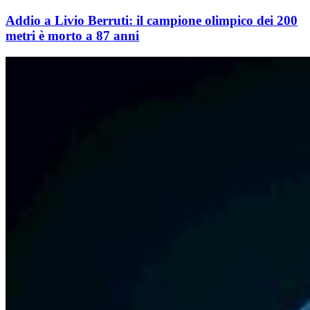
Addio a Livio Berruti: il campione olimpico dei 200
metri è morto a 87 anni