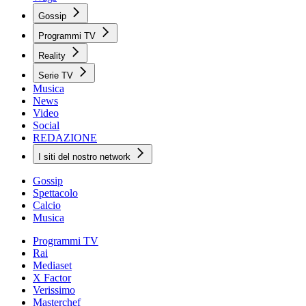
Gossip
Programmi TV
Reality
Serie TV
Musica
News
Video
Social
REDAZIONE
I siti del nostro network
Gossip
Spettacolo
Calcio
Musica
Programmi TV
Rai
Mediaset
X Factor
Verissimo
Masterchef