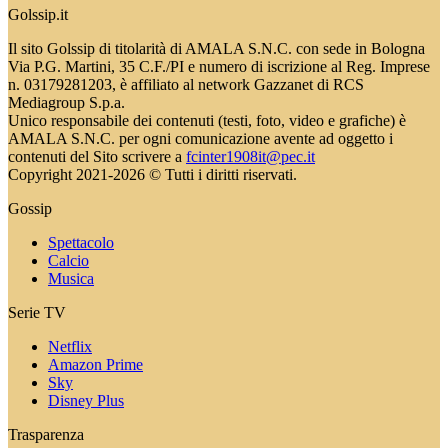
Golssip.it
Il sito Golssip di titolarità di AMALA S.N.C. con sede in Bologna
Via P.G. Martini, 35 C.F./PI e numero di iscrizione al Reg. Imprese
n. 03179281203, è affiliato al network Gazzanet di RCS
Mediagroup S.p.a.
Unico responsabile dei contenuti (testi, foto, video e grafiche) è
AMALA S.N.C. per ogni comunicazione avente ad oggetto i
contenuti del Sito scrivere a
fcinter1908it@pec.it
Copyright 2021-2026 © Tutti i diritti riservati.
Gossip
Spettacolo
Calcio
Musica
Serie TV
Netflix
Amazon Prime
Sky
Disney Plus
Trasparenza