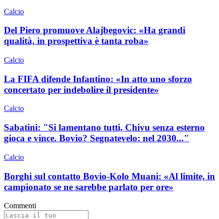
Calcio
Del Piero promuove Alajbegovic: «Ha grandi
qualità, in prospettiva è tanta roba»
Calcio
La FIFA difende Infantino: «In atto uno sforzo
concertato per indebolire il presidente»
Calcio
Sabatini: "Si lamentano tutti, Chivu senza esterno
gioca e vince. Bovio? Segnatevelo: nel 2030..."
Calcio
Borghi sul contatto Bovio-Kolo Muani: «Al limite, in
campionato se ne sarebbe parlato per ore»
Commenti