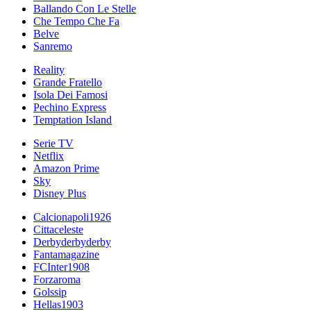
Ballando Con Le Stelle
Che Tempo Che Fa
Belve
Sanremo
Reality
Grande Fratello
Isola Dei Famosi
Pechino Express
Temptation Island
Serie TV
Netflix
Amazon Prime
Sky
Disney Plus
Calcionapoli1926
Cittaceleste
Derbyderbyderby
Fantamagazine
FCInter1908
Forzaroma
Golssip
Hellas1903