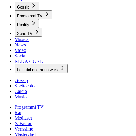
Gossip
Programmi TV
Reality
Serie TV
Musica
News
Video
Social
REDAZIONE
I siti del nostro network
Gossip
Spettacolo
Calcio
Musica
Programmi TV
Rai
Mediaset
X Factor
Verissimo
Masterchef