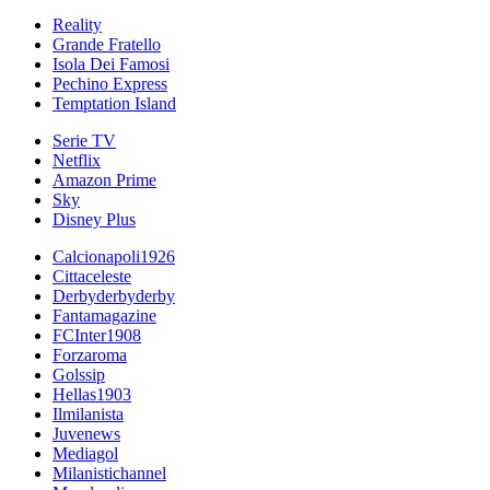
Reality
Grande Fratello
Isola Dei Famosi
Pechino Express
Temptation Island
Serie TV
Netflix
Amazon Prime
Sky
Disney Plus
Calcionapoli1926
Cittaceleste
Derbyderbyderby
Fantamagazine
FCInter1908
Forzaroma
Golssip
Hellas1903
Ilmilanista
Juvenews
Mediagol
Milanistichannel