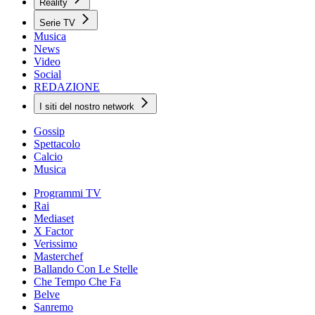
Reality
Serie TV
Musica
News
Video
Social
REDAZIONE
I siti del nostro network
Gossip
Spettacolo
Calcio
Musica
Programmi TV
Rai
Mediaset
X Factor
Verissimo
Masterchef
Ballando Con Le Stelle
Che Tempo Che Fa
Belve
Sanremo