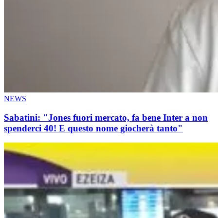
NEWS
Sabatini: "Jones fuori mercato, fa bene Inter a non
spenderci 40! E questo nome giocherà tanto"