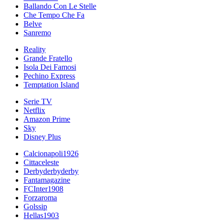
Ballando Con Le Stelle
Che Tempo Che Fa
Belve
Sanremo
Reality
Grande Fratello
Isola Dei Famosi
Pechino Express
Temptation Island
Serie TV
Netflix
Amazon Prime
Sky
Disney Plus
Calcionapoli1926
Cittaceleste
Derbyderbyderby
Fantamagazine
FCInter1908
Forzaroma
Golssip
Hellas1903