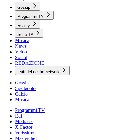
Gossip
Programmi TV
Reality
Serie TV
Musica
News
Video
Social
REDAZIONE
I siti del nostro network
Gossip
Spettacolo
Calcio
Musica
Programmi TV
Rai
Mediaset
X Factor
Verissimo
Masterchef