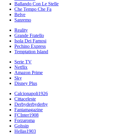
Ballando Con Le Stelle
Che Tempo Che Fa
Belve
Sanremo
Reality
Grande Fratello
Isola Dei Famosi
Pechino Express
Temptation Island
Serie TV
Netflix
Amazon Prime
Sky
Disney Plus
Calcionapoli1926
Cittaceleste
Derbyderbyderby
Fantamagazine
FCInter1908
Forzaroma
Golssip
Hellas1903