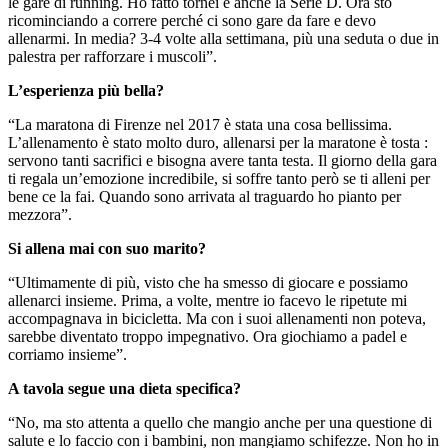
le gare di running. Ho fatto tornei e anche la Serie D. Ora sto
ricominciando a correre perché ci sono gare da fare e devo
allenarmi. In media? 3-4 volte alla settimana, più una seduta o due in
palestra per rafforzare i muscoli”.
L’esperienza più bella?
“La maratona di Firenze nel 2017 è stata una cosa bellissima.
L’allenamento è stato molto duro, allenarsi per la maratone è tosta :
servono tanti sacrifici e bisogna avere tanta testa. Il giorno della gara
ti regala un’emozione incredibile, si soffre tanto però se ti alleni per
bene ce la fai. Quando sono arrivata al traguardo ho pianto per
mezzora”.
Si allena mai con suo marito?
“Ultimamente di più, visto che ha smesso di giocare e possiamo
allenarci insieme. Prima, a volte, mentre io facevo le ripetute mi
accompagnava in bicicletta. Ma con i suoi allenamenti non poteva,
sarebbe diventato troppo impegnativo. Ora giochiamo a padel e
corriamo insieme”.
A tavola segue una dieta specifica?
“No, ma sto attenta a quello che mangio anche per una questione di
salute e lo faccio con i bambini, non mangiamo schifezze. Non ho in