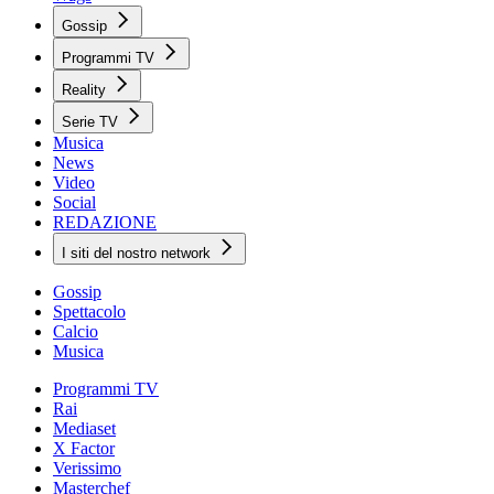
Gossip
Programmi TV
Reality
Serie TV
Musica
News
Video
Social
REDAZIONE
I siti del nostro network
Gossip
Spettacolo
Calcio
Musica
Programmi TV
Rai
Mediaset
X Factor
Verissimo
Masterchef