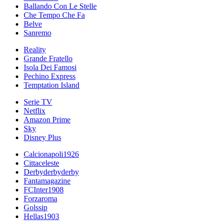
Ballando Con Le Stelle
Che Tempo Che Fa
Belve
Sanremo
Reality
Grande Fratello
Isola Dei Famosi
Pechino Express
Temptation Island
Serie TV
Netflix
Amazon Prime
Sky
Disney Plus
Calcionapoli1926
Cittaceleste
Derbyderbyderby
Fantamagazine
FCInter1908
Forzaroma
Golssip
Hellas1903