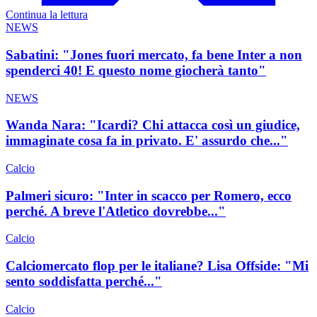
Continua la lettura
NEWS
Sabatini: "Jones fuori mercato, fa bene Inter a non
spenderci 40! E questo nome giocherà tanto"
NEWS
Wanda Nara: "Icardi? Chi attacca così un giudice,
immaginate cosa fa in privato. E' assurdo che..."
Calcio
Palmeri sicuro: "Inter in scacco per Romero, ecco
perché. A breve l'Atletico dovrebbe..."
Calcio
Calciomercato flop per le italiane? Lisa Offside: "Mi
sento soddisfatta perché..."
Calcio