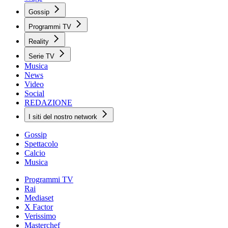
Gossip
Programmi TV
Reality
Serie TV
Musica
News
Video
Social
REDAZIONE
I siti del nostro network
Gossip
Spettacolo
Calcio
Musica
Programmi TV
Rai
Mediaset
X Factor
Verissimo
Masterchef