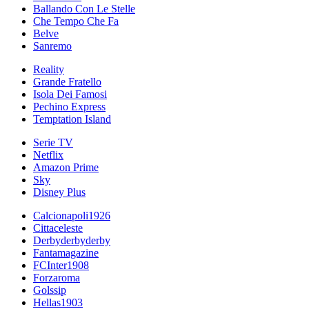
Ballando Con Le Stelle
Che Tempo Che Fa
Belve
Sanremo
Reality
Grande Fratello
Isola Dei Famosi
Pechino Express
Temptation Island
Serie TV
Netflix
Amazon Prime
Sky
Disney Plus
Calcionapoli1926
Cittaceleste
Derbyderbyderby
Fantamagazine
FCInter1908
Forzaroma
Golssip
Hellas1903