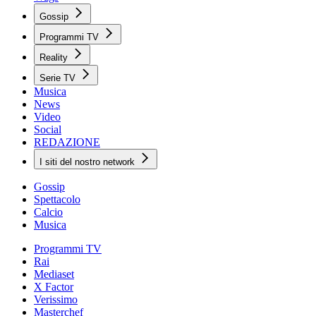
Gossip
Programmi TV
Reality
Serie TV
Musica
News
Video
Social
REDAZIONE
I siti del nostro network
Gossip
Spettacolo
Calcio
Musica
Programmi TV
Rai
Mediaset
X Factor
Verissimo
Masterchef