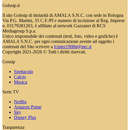
Golssip.it
Il sito Golssip di titolarità di AMALA S.N.C. con sede in Bologna
Via P.G. Martini, 35 C.F./PI e numero di iscrizione al Reg. Imprese
n. 03179281203, è affiliato al network Gazzanet di RCS
Mediagroup S.p.a.
Unico responsabile dei contenuti (testi, foto, video e grafiche) è
AMALA S.N.C. per ogni comunicazione avente ad oggetto i
contenuti del Sito scrivere a
fcinter1908it@pec.it
Copyright 2021-2026 © Tutti i diritti riservati.
Gossip
Spettacolo
Calcio
Musica
Serie TV
Netflix
Amazon Prime
Sky
Disney Plus
Trasparenza