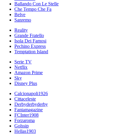
Ballando Con Le Stelle
Che Tempo Che Fa
Belve
Sanremo
Reality
Grande Fratello
Isola Dei Famosi
Pechino Express
Temptation Island
Serie TV
Netflix
Amazon Prime
Sky
Disney Plus
Calcionapoli1926
Cittaceleste
Derbyderbyderby
Fantamagazine
FCInter1908
Forzaroma
Golssip
Hellas1903