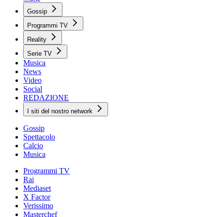
Gossip
Programmi TV
Reality
Serie TV
Musica
News
Video
Social
REDAZIONE
I siti del nostro network
Gossip
Spettacolo
Calcio
Musica
Programmi TV
Rai
Mediaset
X Factor
Verissimo
Masterchef