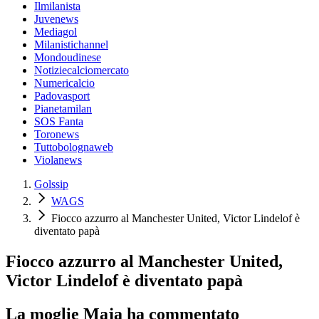
Ilmilanista
Juvenews
Mediagol
Milanistichannel
Mondoudinese
Notiziecalciomercato
Numericalcio
Padovasport
Pianetamilan
SOS Fanta
Toronews
Tuttobolognaweb
Violanews
Golssip
WAGS
Fiocco azzurro al Manchester United, Victor Lindelof è
diventato papà
Fiocco azzurro al Manchester United,
Victor Lindelof è diventato papà
La moglie Maja ha commentato