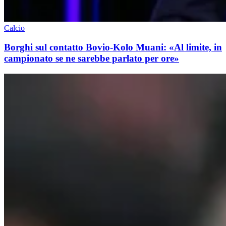
Calcio
Borghi sul contatto Bovio-Kolo Muani: «Al limite, in
campionato se ne sarebbe parlato per ore»