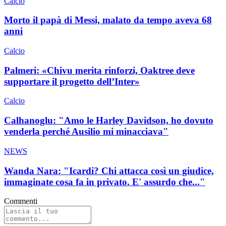
Calcio
Morto il papà di Messi, malato da tempo aveva 68
anni
Calcio
Palmeri: «Chivu merita rinforzi, Oaktree deve
supportare il progetto dell’Inter»
Calcio
Calhanoglu: "Amo le Harley Davidson, ho dovuto
venderla perché Ausilio mi minacciava"
NEWS
Wanda Nara: "Icardi? Chi attacca così un giudice,
immaginate cosa fa in privato. E' assurdo che..."
Commenti