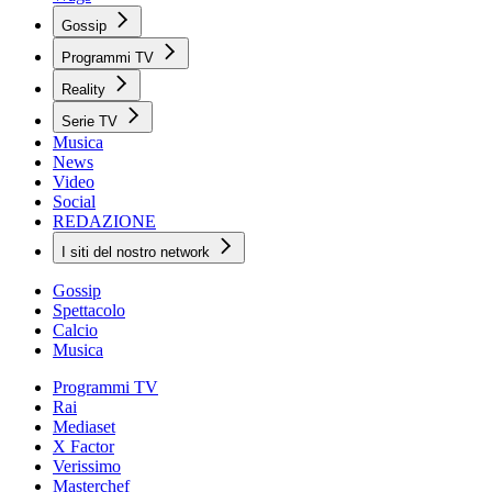
Gossip
Programmi TV
Reality
Serie TV
Musica
News
Video
Social
REDAZIONE
I siti del nostro network
Gossip
Spettacolo
Calcio
Musica
Programmi TV
Rai
Mediaset
X Factor
Verissimo
Masterchef