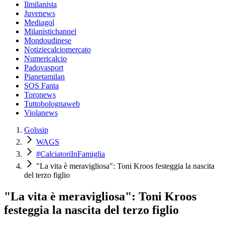
Ilmilanista
Juvenews
Mediagol
Milanistichannel
Mondoudinese
Notiziecalciomercato
Numericalcio
Padovasport
Pianetamilan
SOS Fanta
Toronews
Tuttobolognaweb
Violanews
Golssip
WAGS
#CalciatoriInFamiglia
"La vita è meravigliosa": Toni Kroos festeggia la nascita
del terzo figlio
"La vita è meravigliosa": Toni Kroos
festeggia la nascita del terzo figlio