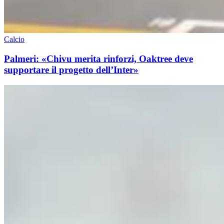
Calcio
Palmeri: «Chivu merita rinforzi, Oaktree deve
supportare il progetto dell’Inter»