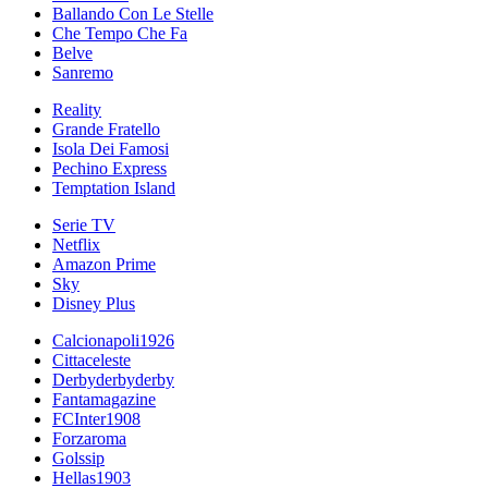
Ballando Con Le Stelle
Che Tempo Che Fa
Belve
Sanremo
Reality
Grande Fratello
Isola Dei Famosi
Pechino Express
Temptation Island
Serie TV
Netflix
Amazon Prime
Sky
Disney Plus
Calcionapoli1926
Cittaceleste
Derbyderbyderby
Fantamagazine
FCInter1908
Forzaroma
Golssip
Hellas1903