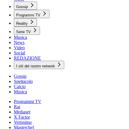
Gossip
Programmi TV
Reality
Serie TV
Musica
News
Video
Social
REDAZIONE
I siti del nostro network
Gossip
Spettacolo
Calcio
Musica
Programmi TV
Rai
Mediaset
X Factor
Verissimo
Masterchef