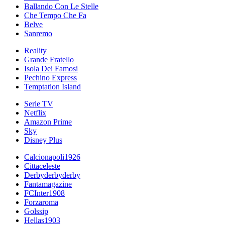
Ballando Con Le Stelle
Che Tempo Che Fa
Belve
Sanremo
Reality
Grande Fratello
Isola Dei Famosi
Pechino Express
Temptation Island
Serie TV
Netflix
Amazon Prime
Sky
Disney Plus
Calcionapoli1926
Cittaceleste
Derbyderbyderby
Fantamagazine
FCInter1908
Forzaroma
Golssip
Hellas1903