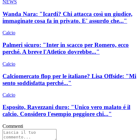
NEWS
Wanda Nara: "Icardi? Chi attacca così un giudice,
immaginate cosa fa in privato. E' assurdo che..."
Calcio
Palmeri sicuro: "Inter in scacco per Romero, ecco
perché. A breve l'Atletico dovrebbe..."
Calcio
Calciomercato flop per le italiane? Lisa Offside: "Mi
sento soddisfatta perché..."
Calcio
Esposito, Ravezzani duro: "Unico vero malato é il
calcio. Considero l'esempio peggiore chi..."
Commenti