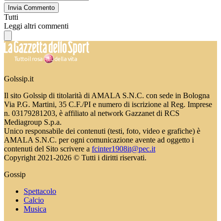
Invia Commento
Tutti
Leggi altri commenti
Golssip.it
Il sito Golssip di titolarità di AMALA S.N.C. con sede in Bologna
Via P.G. Martini, 35 C.F./PI e numero di iscrizione al Reg. Imprese
n. 03179281203, è affiliato al network Gazzanet di RCS
Mediagroup S.p.a.
Unico responsabile dei contenuti (testi, foto, video e grafiche) è
AMALA S.N.C. per ogni comunicazione avente ad oggetto i
contenuti del Sito scrivere a
fcinter1908it@pec.it
Copyright 2021-2026 © Tutti i diritti riservati.
Gossip
Spettacolo
Calcio
Musica