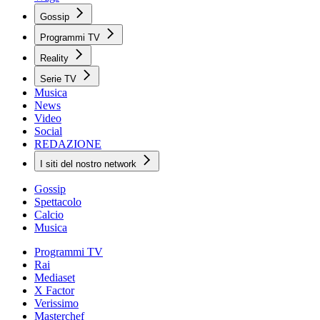
Gossip
Programmi TV
Reality
Serie TV
Musica
News
Video
Social
REDAZIONE
I siti del nostro network
Gossip
Spettacolo
Calcio
Musica
Programmi TV
Rai
Mediaset
X Factor
Verissimo
Masterchef