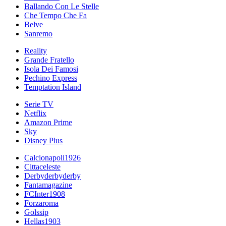
Ballando Con Le Stelle
Che Tempo Che Fa
Belve
Sanremo
Reality
Grande Fratello
Isola Dei Famosi
Pechino Express
Temptation Island
Serie TV
Netflix
Amazon Prime
Sky
Disney Plus
Calcionapoli1926
Cittaceleste
Derbyderbyderby
Fantamagazine
FCInter1908
Forzaroma
Golssip
Hellas1903