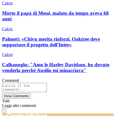
Calcio
Morto il papà di Messi, malato da tempo aveva 68
anni
Calcio
Palmeri: «Chivu merita rinforzi, Oaktree deve
supportare il progetto dell’Inter»
Calcio
Calhanoglu: "Amo le Harley Davidson, ho dovuto
venderla perché Ausilio mi minacciava"
Commenti
Invia Commento
Tutti
Leggi altri commenti