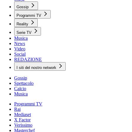
Gossip
Programmi TV
Reality
Serie TV
Musica
News
Video
Social
REDAZIONE
I siti del nostro network
Gossip
Spettacolo
Calcio
Musica
Programmi TV
Rai
Mediaset
X Factor
Verissimo
Masterchef