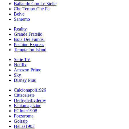
Ballando Con Le Stelle
Che Tempo Che Fa
Belve
Sanremo
Reality
Grande Fratello
Isola Dei Famosi
Pechino Express
Temptation Island
Serie TV
Netflix
Amazon Prime
Sky
Disney Plus
Calcionapoli1926
Cittaceleste
Derbyderbyderby
Fantamagazine
FCInter1908
Forzaroma
Golssip
Hellas1903