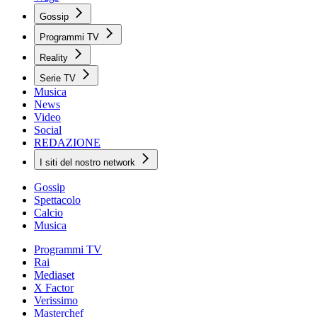
Gossip
Programmi TV
Reality
Serie TV
Musica
News
Video
Social
REDAZIONE
I siti del nostro network
Gossip
Spettacolo
Calcio
Musica
Programmi TV
Rai
Mediaset
X Factor
Verissimo
Masterchef