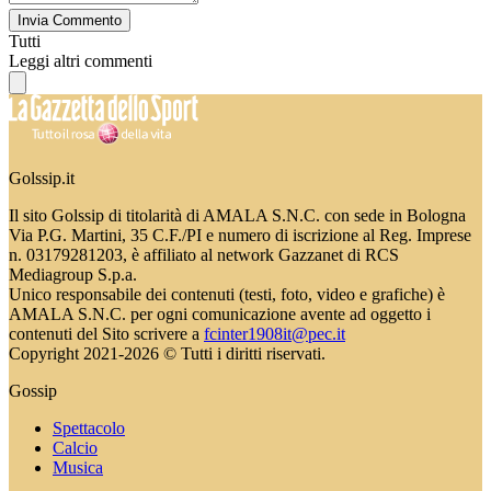
Invia Commento
Tutti
Leggi altri commenti
Golssip.it
Il sito Golssip di titolarità di AMALA S.N.C. con sede in Bologna
Via P.G. Martini, 35 C.F./PI e numero di iscrizione al Reg. Imprese
n. 03179281203, è affiliato al network Gazzanet di RCS
Mediagroup S.p.a.
Unico responsabile dei contenuti (testi, foto, video e grafiche) è
AMALA S.N.C. per ogni comunicazione avente ad oggetto i
contenuti del Sito scrivere a
fcinter1908it@pec.it
Copyright 2021-2026 © Tutti i diritti riservati.
Gossip
Spettacolo
Calcio
Musica