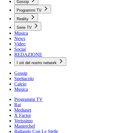
Gossip
Programmi TV
Reality
Serie TV
Musica
News
Video
Social
REDAZIONE
I siti del nostro network
Gossip
Spettacolo
Calcio
Musica
Programmi TV
Rai
Mediaset
X Factor
Verissimo
Masterchef
Ballando Con Le Stelle