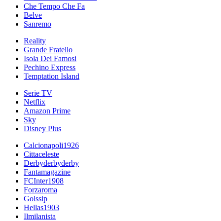
Che Tempo Che Fa
Belve
Sanremo
Reality
Grande Fratello
Isola Dei Famosi
Pechino Express
Temptation Island
Serie TV
Netflix
Amazon Prime
Sky
Disney Plus
Calcionapoli1926
Cittaceleste
Derbyderbyderby
Fantamagazine
FCInter1908
Forzaroma
Golssip
Hellas1903
Ilmilanista