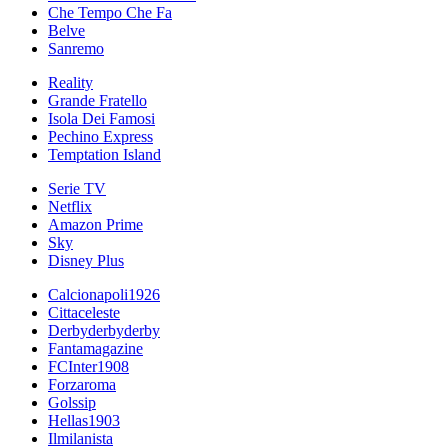
Che Tempo Che Fa
Belve
Sanremo
Reality
Grande Fratello
Isola Dei Famosi
Pechino Express
Temptation Island
Serie TV
Netflix
Amazon Prime
Sky
Disney Plus
Calcionapoli1926
Cittaceleste
Derbyderbyderby
Fantamagazine
FCInter1908
Forzaroma
Golssip
Hellas1903
Ilmilanista