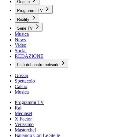
Gossip
Programmi TV
Reality
Serie TV
Musica
News
Video
Social
REDAZIONE
I siti del nostro network
Gossip
Spettacolo
Calcio
Musica
Programmi TV
Rai
Mediaset
X Factor
Verissimo
Masterchef
Ballando Con Le Stelle