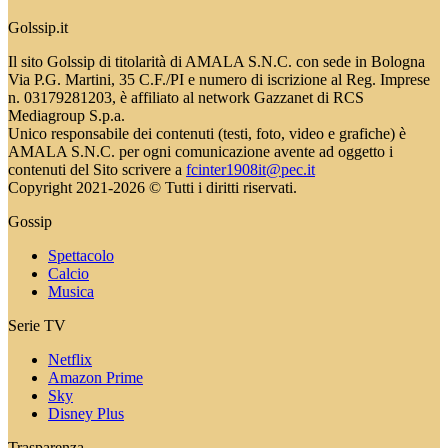
Golssip.it
Il sito Golssip di titolarità di AMALA S.N.C. con sede in Bologna
Via P.G. Martini, 35 C.F./PI e numero di iscrizione al Reg. Imprese
n. 03179281203, è affiliato al network Gazzanet di RCS
Mediagroup S.p.a.
Unico responsabile dei contenuti (testi, foto, video e grafiche) è
AMALA S.N.C. per ogni comunicazione avente ad oggetto i
contenuti del Sito scrivere a
fcinter1908it@pec.it
Copyright 2021-2026 © Tutti i diritti riservati.
Gossip
Spettacolo
Calcio
Musica
Serie TV
Netflix
Amazon Prime
Sky
Disney Plus
Trasparenza