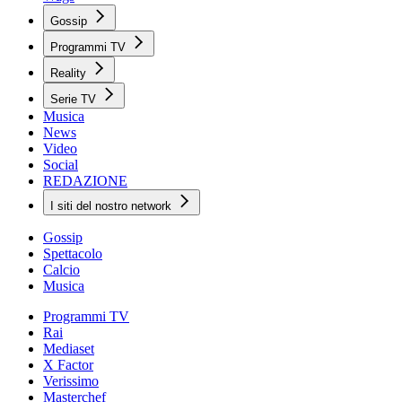
Gossip
Programmi TV
Reality
Serie TV
Musica
News
Video
Social
REDAZIONE
I siti del nostro network
Gossip
Spettacolo
Calcio
Musica
Programmi TV
Rai
Mediaset
X Factor
Verissimo
Masterchef