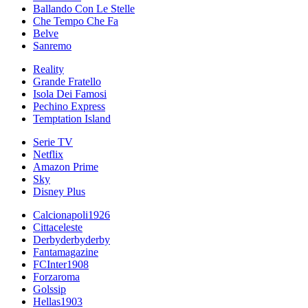
Ballando Con Le Stelle
Che Tempo Che Fa
Belve
Sanremo
Reality
Grande Fratello
Isola Dei Famosi
Pechino Express
Temptation Island
Serie TV
Netflix
Amazon Prime
Sky
Disney Plus
Calcionapoli1926
Cittaceleste
Derbyderbyderby
Fantamagazine
FCInter1908
Forzaroma
Golssip
Hellas1903