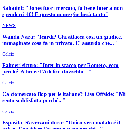
Sabatini: "Jones fuori mercato, fa bene Inter a non
spenderci 40! E questo nome giocherà tanto"
NEWS
Wanda Nara: "Icardi? Chi attacca così un giudice,
immaginate cosa fa in privato. E' assurdo che..."
Calcio
Palmeri sicuro: "Inter in scacco per Romero, ecco
perché. A breve l'Atletico dovrebbe..."
Calcio
Calciomercato flop per le italiane? Lisa Offside: "Mi
sento soddisfatta perché..."
Calcio
Esposito, Ravezzani duro: "Unico vero malato é il
calcio. Considero l'esempio peggiore chi..."