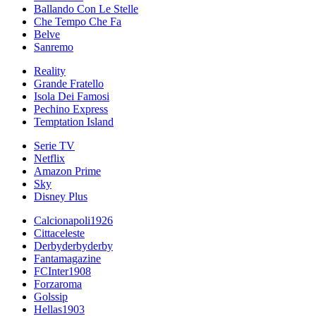
Ballando Con Le Stelle
Che Tempo Che Fa
Belve
Sanremo
Reality
Grande Fratello
Isola Dei Famosi
Pechino Express
Temptation Island
Serie TV
Netflix
Amazon Prime
Sky
Disney Plus
Calcionapoli1926
Cittaceleste
Derbyderbyderby
Fantamagazine
FCInter1908
Forzaroma
Golssip
Hellas1903