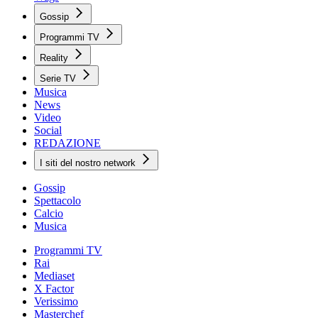
Gossip
Programmi TV
Reality
Serie TV
Musica
News
Video
Social
REDAZIONE
I siti del nostro network
Gossip
Spettacolo
Calcio
Musica
Programmi TV
Rai
Mediaset
X Factor
Verissimo
Masterchef