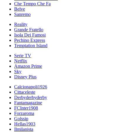
Che Tempo Che Fa
Belve
Sanremo
Reality
Grande Fratello
Isola Dei Famosi
Pechino Express
Temptation Island
Serie TV
Netflix
Amazon Prime
Sky
Disney Plus
Calcionapoli1926
Cittaceleste
Derbyderbyderby
Fantamagazine
FCInter1908
Forzaroma
Golssip
Hellas1903
Ilmilanista