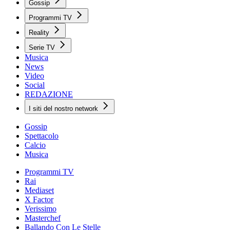
Gossip
Programmi TV
Reality
Serie TV
Musica
News
Video
Social
REDAZIONE
I siti del nostro network
Gossip
Spettacolo
Calcio
Musica
Programmi TV
Rai
Mediaset
X Factor
Verissimo
Masterchef
Ballando Con Le Stelle