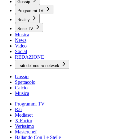
Gossip
Programmi TV
Reality
Serie TV
Musica
News
Video
Social
REDAZIONE
I siti del nostro network
Gossip
Spettacolo
Calcio
Musica
Programmi TV
Rai
Mediaset
X Factor
Verissimo
Masterchef
Ballando Con Le Stelle