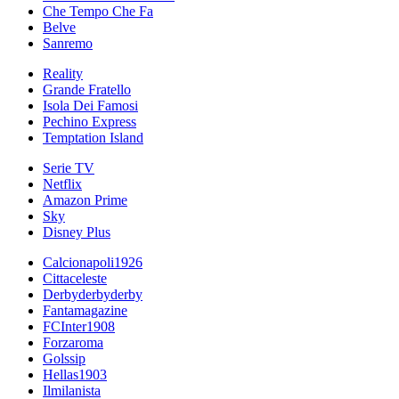
Che Tempo Che Fa
Belve
Sanremo
Reality
Grande Fratello
Isola Dei Famosi
Pechino Express
Temptation Island
Serie TV
Netflix
Amazon Prime
Sky
Disney Plus
Calcionapoli1926
Cittaceleste
Derbyderbyderby
Fantamagazine
FCInter1908
Forzaroma
Golssip
Hellas1903
Ilmilanista