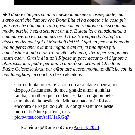
�
Il dolore che proviamo in questo momento è inspiegabile, ma
siamo certi che l'amore che Dona Lita ci ha donato è la cosa più
preziosa che abbiamo. Tutti quelli che mi seguono conoscono mia
madre perché è stata sempre con me. È stata lei a emozionarsi, a
commuovermi e a commuovere il Brasile rompendo bottiglie a
ciascuno dei miei gol ai Mondiali del 94. Oggi ho perso mia madre,
ma ho perso anche la mia migliore amica, la mia tifosa più
entusiasta e la mia maestra di vita. Mamma, vivrai per sempre nei
nostri cuori. Grazie di tutto!! Riposa in pace accanto al Signore e
abbraccia mio padre per noi. Ti amerò per sempre! Chiedo al
Padre Celeste la forza per affrontare questo momento difficile con la
mia famiglia
», ha concluso l'ex calciatore.
Com infinita tristeza e já com uma saudade imensa, me
despeço fisicamente do meu grande amor, a minha
rainha, a mulher que me deu a vida e me guiou pelo
caminho da honestidade. Minha amada mãe foi ao
encontro de Papai do Céu. A dor que sentimos neste
momento é inexplicável, mas…
pic.twitter.com/sr1U1aRGq7
— Romário (@RomarioOnze)
April 4, 2024