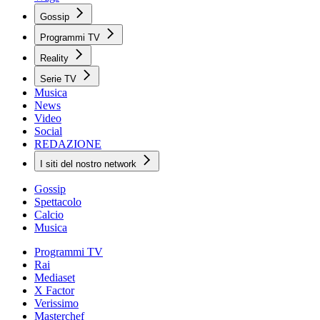
Gossip
Programmi TV
Reality
Serie TV
Musica
News
Video
Social
REDAZIONE
I siti del nostro network
Gossip
Spettacolo
Calcio
Musica
Programmi TV
Rai
Mediaset
X Factor
Verissimo
Masterchef