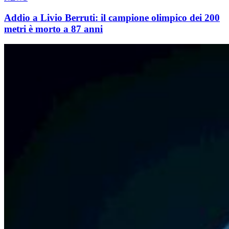
Addio a Livio Berruti: il campione olimpico dei 200
metri è morto a 87 anni