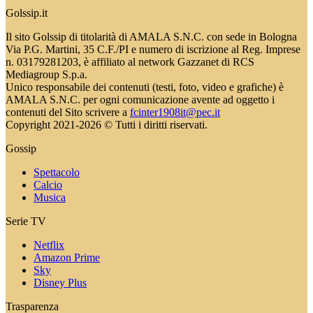
Golssip.it
Il sito Golssip di titolarità di AMALA S.N.C. con sede in Bologna
Via P.G. Martini, 35 C.F./PI e numero di iscrizione al Reg. Imprese
n. 03179281203, è affiliato al network Gazzanet di RCS
Mediagroup S.p.a.
Unico responsabile dei contenuti (testi, foto, video e grafiche) è
AMALA S.N.C. per ogni comunicazione avente ad oggetto i
contenuti del Sito scrivere a
fcinter1908it@pec.it
Copyright 2021-2026 © Tutti i diritti riservati.
Gossip
Spettacolo
Calcio
Musica
Serie TV
Netflix
Amazon Prime
Sky
Disney Plus
Trasparenza