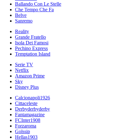
Ballando Con Le Stelle
Che Tempo Che Fa
Belve
Sanremo
Reality
Grande Fratello
Isola Dei Famosi
Pechino Express
Temptation Island
Serie TV
Netflix
Amazon Prime
Sky
Disney Plus
Calcionapoli1926
Cittaceleste
Derbyderbyderby
Fantamagazine
FCInter1908
Forzaroma
Golssip
Hellas1903