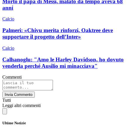
Morto il papà di Messi, malato da tempo aveva 68
anni
Calcio
Palmeri: «Chivu merita rinforzi, Oaktree deve
supportare il progetto dell’Inter»
Calcio
Calhanoglu: "Amo le Harley Davidson, ho dovuto
venderla perché Ausilio mi minacciava"
Commenti
Invia Commento
Tutti
Leggi altri commenti
Ultime Notizie