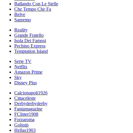
Ballando Con Le Stelle
Che Tempo Che Fa
Belve
Sanremo
Reality
Grande Fratello
Isola Dei Famosi
Pechino Express
Temptation Island
Serie TV
Netflix
Amazon Prime
Sky
Disney Plus
Calcionapoli1926
Cittaceleste
Derbyderbyderby
Fantamagazine
FCInter1908
Forzaroma
Golssip
Hellas1903