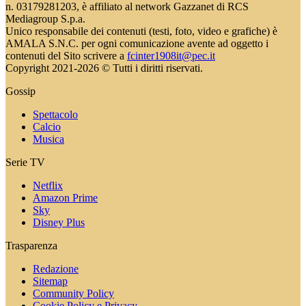
n. 03179281203, è affiliato al network Gazzanet di RCS
Mediagroup S.p.a.
Unico responsabile dei contenuti (testi, foto, video e grafiche) è
AMALA S.N.C. per ogni comunicazione avente ad oggetto i
contenuti del Sito scrivere a
fcinter1908it@pec.it
Copyright 2021-2026 © Tutti i diritti riservati.
Gossip
Spettacolo
Calcio
Musica
Serie TV
Netflix
Amazon Prime
Sky
Disney Plus
Trasparenza
Redazione
Sitemap
Community Policy
Cookie Policy e Privacy