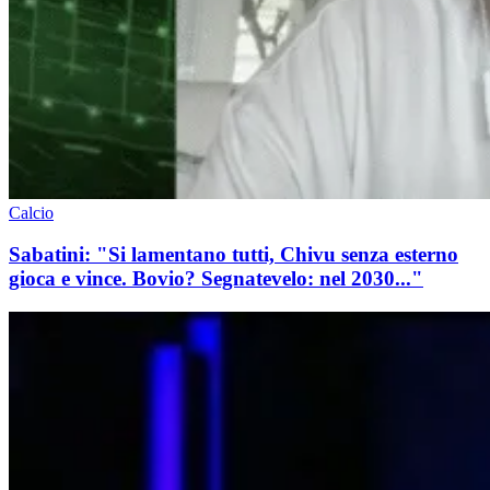
Calcio
Sabatini: "Si lamentano tutti, Chivu senza esterno
gioca e vince. Bovio? Segnatevelo: nel 2030..."