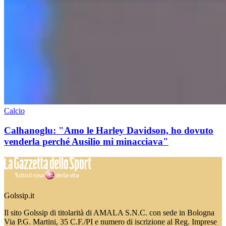
Calcio
Calhanoglu: "Amo le Harley Davidson, ho dovuto
venderla perché Ausilio mi minacciava"
Golssip.it
Il sito Golssip di titolarità di AMALA S.N.C. con sede in Bologna
Via P.G. Martini, 35 C.F./PI e numero di iscrizione al Reg. Imprese