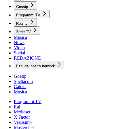
Gossip
Programmi TV
Reality
Serie TV
Musica
News
Video
Social
REDAZIONE
I siti del nostro network
Gossip
Spettacolo
Calcio
Musica
Programmi TV
Rai
Mediaset
X Factor
Verissimo
Masterchef