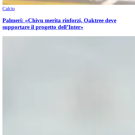
Calcio
Palmeri: «Chivu merita rinforzi, Oaktree deve
supportare il progetto dell’Inter»