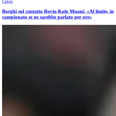
Calcio
Borghi sul contatto Bovio-Kolo Muani: «Al limite, in
campionato se ne sarebbe parlato per ore»