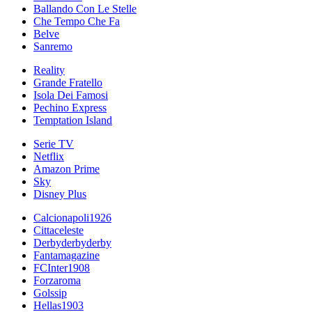
Ballando Con Le Stelle
Che Tempo Che Fa
Belve
Sanremo
Reality
Grande Fratello
Isola Dei Famosi
Pechino Express
Temptation Island
Serie TV
Netflix
Amazon Prime
Sky
Disney Plus
Calcionapoli1926
Cittaceleste
Derbyderbyderby
Fantamagazine
FCInter1908
Forzaroma
Golssip
Hellas1903