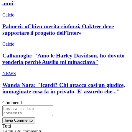
anni
Calcio
Palmeri: «Chivu merita rinforzi, Oaktree deve
supportare il progetto dell’Inter»
Calcio
Calhanoglu: "Amo le Harley Davidson, ho dovuto
venderla perché Ausilio mi minacciava"
NEWS
Wanda Nara: "Icardi? Chi attacca così un giudice,
immaginate cosa fa in privato. E' assurdo che..."
Commenti
Invia Commento
Tutti
Leggi altri commenti