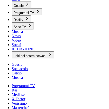
Gossip
Programmi TV
Reality
Serie TV
Musica
News
Video
Social
REDAZIONE
I siti del nostro network
Gossip
Spettacolo
Calcio
Musica
Programmi TV
Rai
Mediaset
X Factor
Verissimo
Masterchef