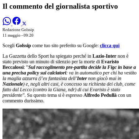
Il commento del giornalista sportivo
Redazione Golssip
11 maggio - 09:20
Scegli
Golssip
come tuo sito preferito su Google:
clicca qui
La Gazzetta dello Sport ha spiegato perché in
Lazio-Inter
non è
stato previsto un minuto di silenzio per la morte di
Evaristo
Beccalossi
: "
Sul raccoglimento pre-partita decide la Figc in base a
una precisa policy sui calciatori
: va in automatico per chi ha vestito
la maglia azzurra (l’ex fantasista dell’
Inter
non giocò mai in
Nazionale
) e, negli altri casi, è concesso su richiesta dei club, come
fatto dal Lecco (contro la Giana, ndr) di cui Evaristo è stato
presidente".
Su questo tema si è espresso
Alfredo Pedullà
con un
commento durissimo.