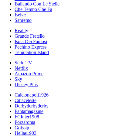
Ballando Con Le Stelle
Che Tempo Che Fa
Belve
Sanremo
Reality
Grande Fratello
Isola Dei Famosi
Pechino Express
Temptation Island
Serie TV
Netflix
Amazon Prime
Sky
Disney Plus
Calcionapoli1926
Cittaceleste
Derbyderbyderby
Fantamagazine
FCInter1908
Forzaroma
Golssip
Hellas1903