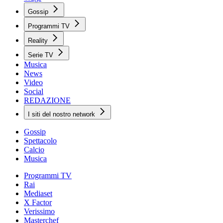
Gossip
Programmi TV
Reality
Serie TV
Musica
News
Video
Social
REDAZIONE
I siti del nostro network
Gossip
Spettacolo
Calcio
Musica
Programmi TV
Rai
Mediaset
X Factor
Verissimo
Masterchef