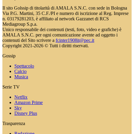
Il sito Golssip di titolarità di AMALA S.N.C. con sede in Bologna
Via P.G. Martini, 35 C.F./PI e numero di iscrizione al Reg. Imprese
n. 03179281203, è affiliato al network Gazzanet di RCS
Mediagroup S.p.a.
Unico responsabile dei contenuti (testi, foto, video e grafiche) è
AMALA S.N.C. per ogni comunicazione avente ad oggetto i
contenuti del Sito scrivere a
fcinter1908it@pec.it
Copyright 2021-2026 © Tutti i diritti riservati.
Gossip
Spettacolo
Calcio
Musica
Serie TV
Netflix
Amazon Prime
Sky
Disney Plus
Trasparenza
Redazione