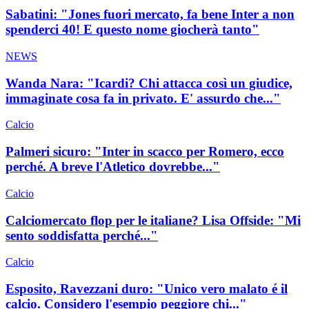
Sabatini: "Jones fuori mercato, fa bene Inter a non
spenderci 40! E questo nome giocherà tanto"
NEWS
Wanda Nara: "Icardi? Chi attacca così un giudice,
immaginate cosa fa in privato. E' assurdo che..."
Calcio
Palmeri sicuro: "Inter in scacco per Romero, ecco
perché. A breve l'Atletico dovrebbe..."
Calcio
Calciomercato flop per le italiane? Lisa Offside: "Mi
sento soddisfatta perché..."
Calcio
Esposito, Ravezzani duro: "Unico vero malato é il
calcio. Considero l'esempio peggiore chi..."