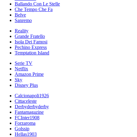
Ballando Con Le Stelle
Che Tempo Che Fa
Belve
Sanremo
Reality
Grande Fratello
Isola Dei Famosi
Pechino Express
Temptation Island
Serie TV
Netflix
Amazon Prime
Sky
Disney Plus
Calcionapoli1926
Cittaceleste
Derbyderbyderby
Fantamagazine
FCInter1908
Forzaroma
Golssip
Hellas1903