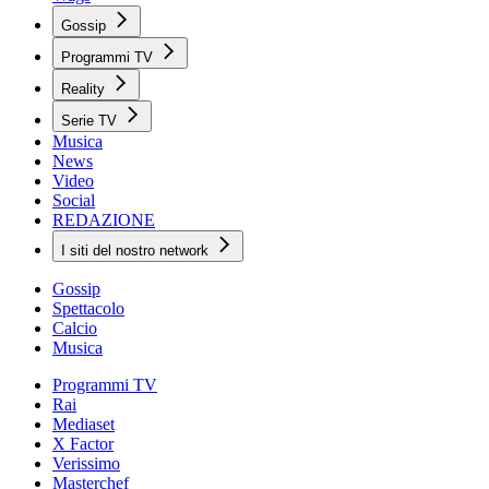
Gossip
Programmi TV
Reality
Serie TV
Musica
News
Video
Social
REDAZIONE
I siti del nostro network
Gossip
Spettacolo
Calcio
Musica
Programmi TV
Rai
Mediaset
X Factor
Verissimo
Masterchef