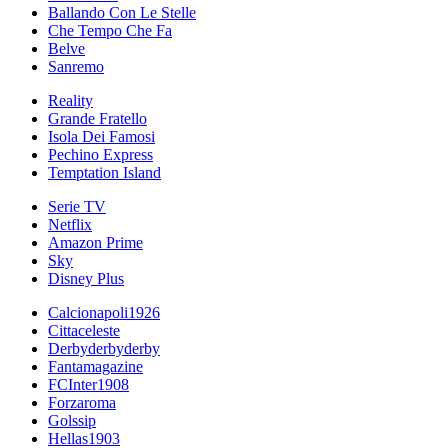
Ballando Con Le Stelle
Che Tempo Che Fa
Belve
Sanremo
Reality
Grande Fratello
Isola Dei Famosi
Pechino Express
Temptation Island
Serie TV
Netflix
Amazon Prime
Sky
Disney Plus
Calcionapoli1926
Cittaceleste
Derbyderbyderby
Fantamagazine
FCInter1908
Forzaroma
Golssip
Hellas1903