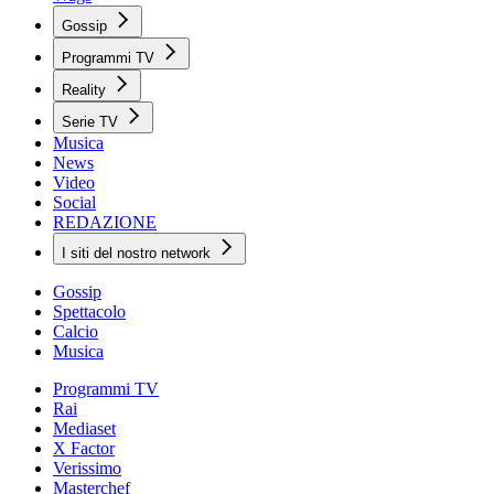
Gossip
Programmi TV
Reality
Serie TV
Musica
News
Video
Social
REDAZIONE
I siti del nostro network
Gossip
Spettacolo
Calcio
Musica
Programmi TV
Rai
Mediaset
X Factor
Verissimo
Masterchef