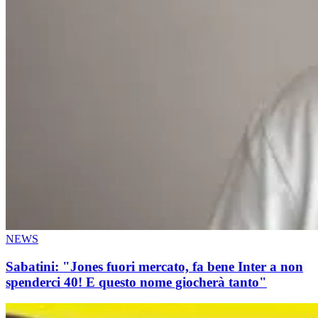
NEWS
Sabatini: "Jones fuori mercato, fa bene Inter a non
spenderci 40! E questo nome giocherà tanto"