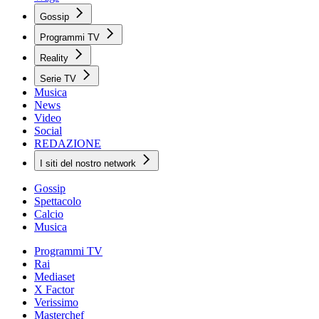
Gossip
Programmi TV
Reality
Serie TV
Musica
News
Video
Social
REDAZIONE
I siti del nostro network
Gossip
Spettacolo
Calcio
Musica
Programmi TV
Rai
Mediaset
X Factor
Verissimo
Masterchef