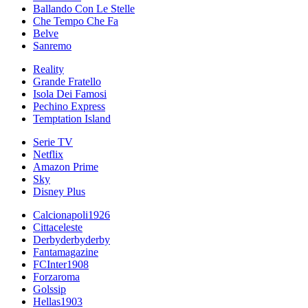
Ballando Con Le Stelle
Che Tempo Che Fa
Belve
Sanremo
Reality
Grande Fratello
Isola Dei Famosi
Pechino Express
Temptation Island
Serie TV
Netflix
Amazon Prime
Sky
Disney Plus
Calcionapoli1926
Cittaceleste
Derbyderbyderby
Fantamagazine
FCInter1908
Forzaroma
Golssip
Hellas1903