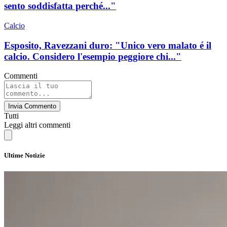
sento soddisfatta perché..."
Calcio
Esposito, Ravezzani duro: "Unico vero malato é il
calcio. Considero l'esempio peggiore chi..."
Commenti
Invia Commento
Tutti
Leggi altri commenti
Ultime Notizie