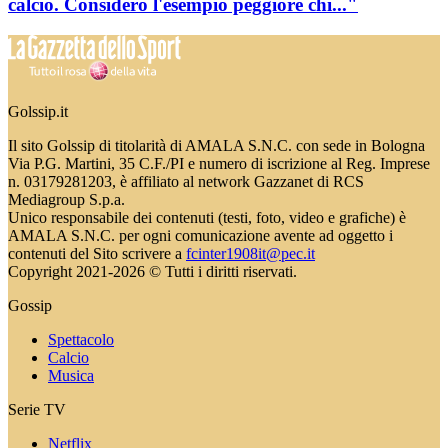
calcio. Considero l'esempio peggiore chi..."
Golssip.it
Il sito Golssip di titolarità di AMALA S.N.C. con sede in Bologna
Via P.G. Martini, 35 C.F./PI e numero di iscrizione al Reg. Imprese
n. 03179281203, è affiliato al network Gazzanet di RCS
Mediagroup S.p.a.
Unico responsabile dei contenuti (testi, foto, video e grafiche) è
AMALA S.N.C. per ogni comunicazione avente ad oggetto i
contenuti del Sito scrivere a
fcinter1908it@pec.it
Copyright 2021-2026 © Tutti i diritti riservati.
Gossip
Spettacolo
Calcio
Musica
Serie TV
Netflix