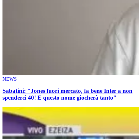
NEWS
Sabatini: "Jones fuori mercato, fa bene Inter a non
spenderci 40! E questo nome giocherà tanto"