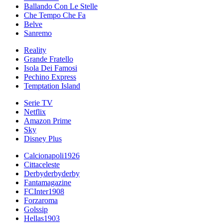
Ballando Con Le Stelle
Che Tempo Che Fa
Belve
Sanremo
Reality
Grande Fratello
Isola Dei Famosi
Pechino Express
Temptation Island
Serie TV
Netflix
Amazon Prime
Sky
Disney Plus
Calcionapoli1926
Cittaceleste
Derbyderbyderby
Fantamagazine
FCInter1908
Forzaroma
Golssip
Hellas1903