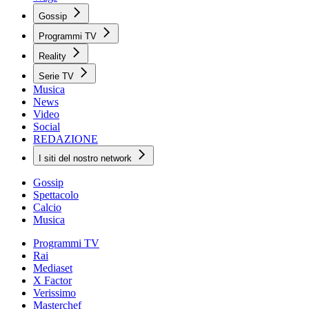
Gossip
Programmi TV
Reality
Serie TV
Musica
News
Video
Social
REDAZIONE
I siti del nostro network
Gossip
Spettacolo
Calcio
Musica
Programmi TV
Rai
Mediaset
X Factor
Verissimo
Masterchef