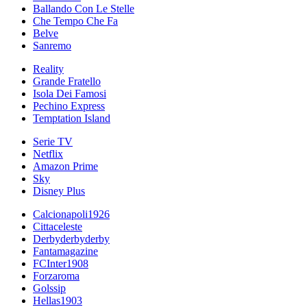
Ballando Con Le Stelle
Che Tempo Che Fa
Belve
Sanremo
Reality
Grande Fratello
Isola Dei Famosi
Pechino Express
Temptation Island
Serie TV
Netflix
Amazon Prime
Sky
Disney Plus
Calcionapoli1926
Cittaceleste
Derbyderbyderby
Fantamagazine
FCInter1908
Forzaroma
Golssip
Hellas1903