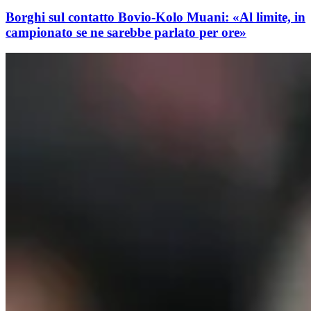
Borghi sul contatto Bovio-Kolo Muani: «Al limite, in
campionato se ne sarebbe parlato per ore»