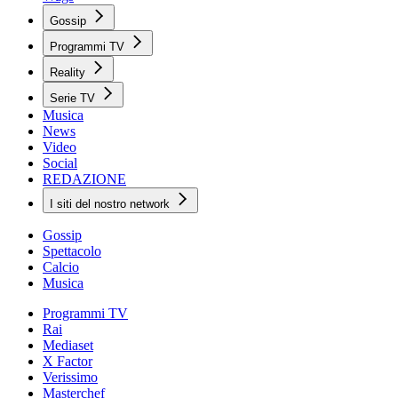
Gossip
Programmi TV
Reality
Serie TV
Musica
News
Video
Social
REDAZIONE
I siti del nostro network
Gossip
Spettacolo
Calcio
Musica
Programmi TV
Rai
Mediaset
X Factor
Verissimo
Masterchef