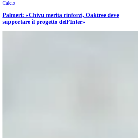
Calcio
Palmeri: «Chivu merita rinforzi, Oaktree deve
supportare il progetto dell’Inter»