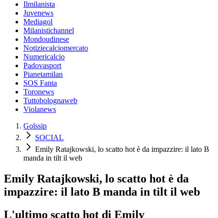
Ilmilanista
Juvenews
Mediagol
Milanistichannel
Mondoudinese
Notiziecalciomercato
Numericalcio
Padovasport
Pianetamilan
SOS Fanta
Toronews
Tuttobolognaweb
Violanews
Golssip
SOCIAL
Emily Ratajkowski, lo scatto hot è da impazzire: il lato B
manda in tilt il web
Emily Ratajkowski, lo scatto hot è da
impazzire: il lato B manda in tilt il web
L'ultimo scatto hot di Emily