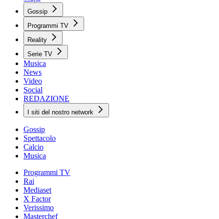
Gossip
Programmi TV
Reality
Serie TV
Musica
News
Video
Social
REDAZIONE
I siti del nostro network
Gossip
Spettacolo
Calcio
Musica
Programmi TV
Rai
Mediaset
X Factor
Verissimo
Masterchef