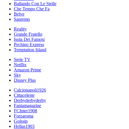
Ballando Con Le Stelle
Che Tempo Che Fa
Belve
Sanremo
Reality
Grande Fratello
Isola Dei Famosi
Pechino Express
Temptation Island
Serie TV
Netflix
Amazon Prime
Sky
Disney Plus
Calcionapoli1926
Cittaceleste
Derbyderbyderby
Fantamagazine
FCInter1908
Forzaroma
Golssip
Hellas1903