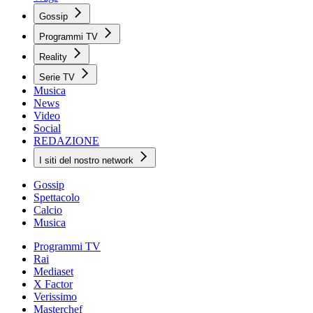
Gossip
Programmi TV
Reality
Serie TV
Musica
News
Video
Social
REDAZIONE
I siti del nostro network
Gossip
Spettacolo
Calcio
Musica
Programmi TV
Rai
Mediaset
X Factor
Verissimo
Masterchef