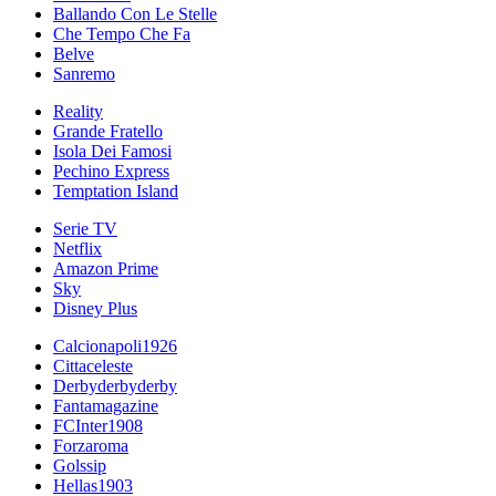
Ballando Con Le Stelle
Che Tempo Che Fa
Belve
Sanremo
Reality
Grande Fratello
Isola Dei Famosi
Pechino Express
Temptation Island
Serie TV
Netflix
Amazon Prime
Sky
Disney Plus
Calcionapoli1926
Cittaceleste
Derbyderbyderby
Fantamagazine
FCInter1908
Forzaroma
Golssip
Hellas1903