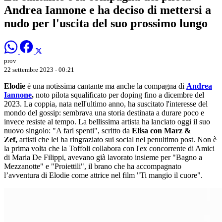
Andrea Iannone e ha deciso di mettersi a
nudo per l'uscita del suo prossimo lungo
prov
22 settembre 2023 - 00:21
Elodie
è una notissima cantante ma anche la compagna di
Andrea
Iannone
,
noto pilota squalificato per doping fino a dicembre del
2023. La coppia, nata nell'ultimo anno, ha suscitato l'interesse del
mondo del gossip: sembrava una storia destinata a durare poco e
invece resiste al tempo. La bellissima artista ha lanciato oggi il suo
nuovo singolo: "A fari spenti", scritto da
Elisa con Marz &
Zef,
artisti che lei ha ringraziato sui social nel penultimo post. Non è
la prima volta che la Toffoli collabora con l'ex concorrente di Amici
di Maria De Filippi, avevano già lavorato insieme per "Bagno a
Mezzanotte" e "Proiettili", il brano che ha accompagnato
l’avventura di Elodie come attrice nel film "Ti mangio il cuore".