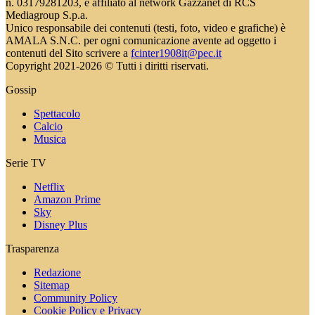
n. 03179281203, è affiliato al network Gazzanet di RCS
Mediagroup S.p.a.
Unico responsabile dei contenuti (testi, foto, video e grafiche) è
AMALA S.N.C. per ogni comunicazione avente ad oggetto i
contenuti del Sito scrivere a
fcinter1908it@pec.it
Copyright 2021-2026 © Tutti i diritti riservati.
Gossip
Spettacolo
Calcio
Musica
Serie TV
Netflix
Amazon Prime
Sky
Disney Plus
Trasparenza
Redazione
Sitemap
Community Policy
Cookie Policy e Privacy