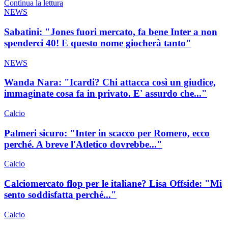
Continua la lettura
NEWS
Sabatini: "Jones fuori mercato, fa bene Inter a non
spenderci 40! E questo nome giocherà tanto"
NEWS
Wanda Nara: "Icardi? Chi attacca così un giudice,
immaginate cosa fa in privato. E' assurdo che..."
Calcio
Palmeri sicuro: "Inter in scacco per Romero, ecco
perché. A breve l'Atletico dovrebbe..."
Calcio
Calciomercato flop per le italiane? Lisa Offside: "Mi
sento soddisfatta perché..."
Calcio