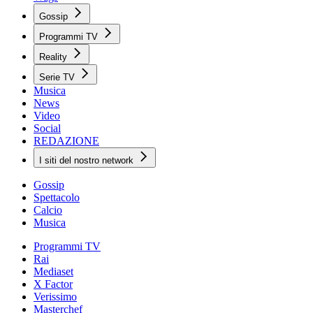
Gossip
Programmi TV
Reality
Serie TV
Musica
News
Video
Social
REDAZIONE
I siti del nostro network
Gossip
Spettacolo
Calcio
Musica
Programmi TV
Rai
Mediaset
X Factor
Verissimo
Masterchef