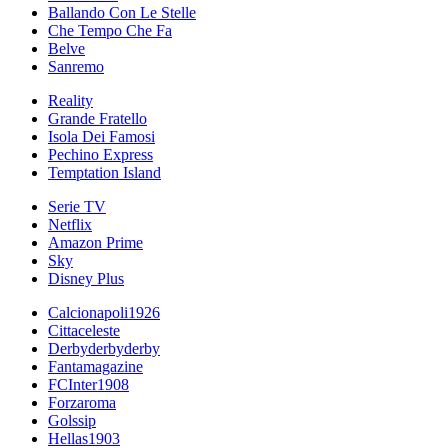
Ballando Con Le Stelle
Che Tempo Che Fa
Belve
Sanremo
Reality
Grande Fratello
Isola Dei Famosi
Pechino Express
Temptation Island
Serie TV
Netflix
Amazon Prime
Sky
Disney Plus
Calcionapoli1926
Cittaceleste
Derbyderbyderby
Fantamagazine
FCInter1908
Forzaroma
Golssip
Hellas1903