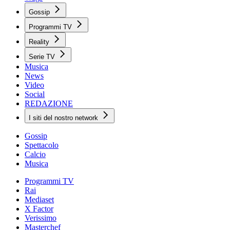
Gossip
Programmi TV
Reality
Serie TV
Musica
News
Video
Social
REDAZIONE
I siti del nostro network
Gossip
Spettacolo
Calcio
Musica
Programmi TV
Rai
Mediaset
X Factor
Verissimo
Masterchef