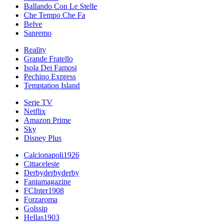
Ballando Con Le Stelle
Che Tempo Che Fa
Belve
Sanremo
Reality
Grande Fratello
Isola Dei Famosi
Pechino Express
Temptation Island
Serie TV
Netflix
Amazon Prime
Sky
Disney Plus
Calcionapoli1926
Cittaceleste
Derbyderbyderby
Fantamagazine
FCInter1908
Forzaroma
Golssip
Hellas1903