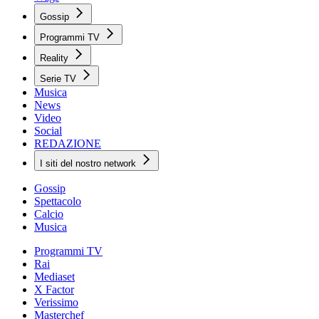
Gossip
Programmi TV
Reality
Serie TV
Musica
News
Video
Social
REDAZIONE
I siti del nostro network
Gossip
Spettacolo
Calcio
Musica
Programmi TV
Rai
Mediaset
X Factor
Verissimo
Masterchef