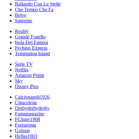
Ballando Con Le Stelle
Che Tempo Che Fa
Belve
Sanremo
Reality
Grande Fratello
Isola Dei Famosi
Pechino Express
Temptation Island
Serie TV
Netflix
Amazon Prime
Sky
Disney Plus
Calcionapoli1926
Cittaceleste
Derbyderbyderby
Fantamagazine
FCInter1908
Forzaroma
Golssip
Hellas1903