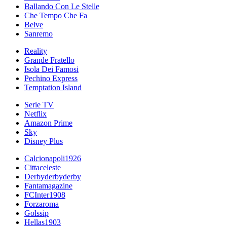
Ballando Con Le Stelle
Che Tempo Che Fa
Belve
Sanremo
Reality
Grande Fratello
Isola Dei Famosi
Pechino Express
Temptation Island
Serie TV
Netflix
Amazon Prime
Sky
Disney Plus
Calcionapoli1926
Cittaceleste
Derbyderbyderby
Fantamagazine
FCInter1908
Forzaroma
Golssip
Hellas1903