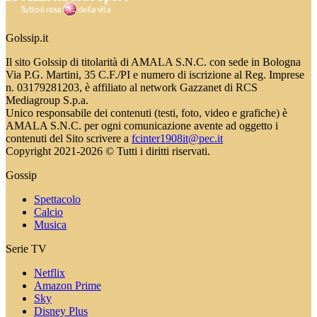
Golssip.it
Il sito Golssip di titolarità di AMALA S.N.C. con sede in Bologna
Via P.G. Martini, 35 C.F./PI e numero di iscrizione al Reg. Imprese
n. 03179281203, è affiliato al network Gazzanet di RCS
Mediagroup S.p.a.
Unico responsabile dei contenuti (testi, foto, video e grafiche) è
AMALA S.N.C. per ogni comunicazione avente ad oggetto i
contenuti del Sito scrivere a
fcinter1908it@pec.it
Copyright 2021-2026 © Tutti i diritti riservati.
Gossip
Spettacolo
Calcio
Musica
Serie TV
Netflix
Amazon Prime
Sky
Disney Plus