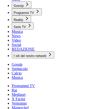
Gossip
Programmi TV
Reality
Serie TV
Musica
News
Video
Social
REDAZIONE
I siti del nostro network
Gossip
Spettacolo
Calcio
Musica
Programmi TV
Rai
Mediaset
X Factor
Verissimo
Masterchef