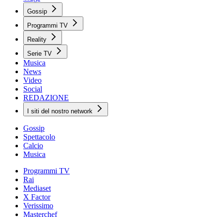
Gossip
Programmi TV
Reality
Serie TV
Musica
News
Video
Social
REDAZIONE
I siti del nostro network
Gossip
Spettacolo
Calcio
Musica
Programmi TV
Rai
Mediaset
X Factor
Verissimo
Masterchef