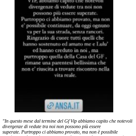
"In questo mese dal termine del Gf Vip abbiamo capito che notevoli
divergenze di vedute tra noi non possono più essere
superate. Purtroppo ci abbiamo provato, ma non è possibile