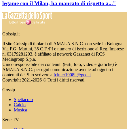
legame con il Milan, ha mancato di rispetto a..."
Golssip.it
Il sito Golssip di titolarità di AMALA S.N.C. con sede in Bologna
Via P.G. Martini, 35 C.F./PI e numero di iscrizione al Reg. Imprese
n. 03179281203, è affiliato al network Gazzanet di RCS
Mediagroup S.p.a.
Unico responsabile dei contenuti (testi, foto, video e grafiche) è
AMALA S.N.C. per ogni comunicazione avente ad oggetto i
contenuti del Sito scrivere a
fcinter1908it@pec.it
Copyright 2021-2026 © Tutti i diritti riservati.
Gossip
Spettacolo
Calcio
Musica
Serie TV