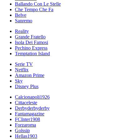
Ballando Con Le Stelle
Che Tempo Che Fa
Belve
Sanremo
Reality
Grande Fratello
Isola Dei Famosi
Pechino Express
Temptation Island
Serie TV
Netflix
Amazon Prime
Sky
Disney Plus
Calcionapoli1926
Cittaceleste
Derbyderbyderby
Fantamagazine
FCInter1908
Forzaroma
Golssip
Hellas1903