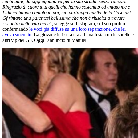
continuare, da oggi ognuno va per la sua strada, senza rancori.
Ringrazio di cuore tutti quelli che hanno sostenuto ed amato me e
Lulù ed hanno creduto in noi, ma purtroppo quella della Casa del
Gf rimane una parentesi bellissima che non è riuscita a trovare
riscontro nella vita reale
", si legge su Instagram, sul suo profilo
confermando
le voci già diffuse su una loro separazione, che lei
aveva smentito
. La giovane ieri sera era ad una festa con le sorelle e
altri vip del GF. Oggi l'annuncio di Manuel.