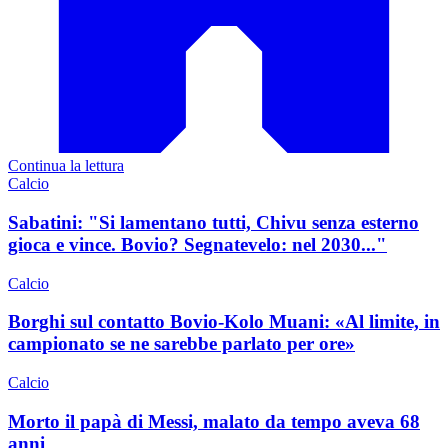
Continua la lettura
Calcio
Sabatini: "Si lamentano tutti, Chivu senza esterno
gioca e vince. Bovio? Segnatevelo: nel 2030..."
Calcio
Borghi sul contatto Bovio-Kolo Muani: «Al limite, in
campionato se ne sarebbe parlato per ore»
Calcio
Morto il papà di Messi, malato da tempo aveva 68
anni