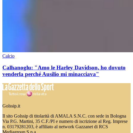
Calcio
Calhanoglu: "Amo le Harley Davidson, ho dovuto
venderla perché Ausilio mi minacciava"
Golssip.it
Il sito Golssip di titolarità di AMALA S.N.C. con sede in Bologna
Via P.G. Martini, 35 C.F./PI e numero di iscrizione al Reg. Imprese
n. 03179281203, è affiliato al network Gazzanet di RCS
Mediagroup S.p.a.