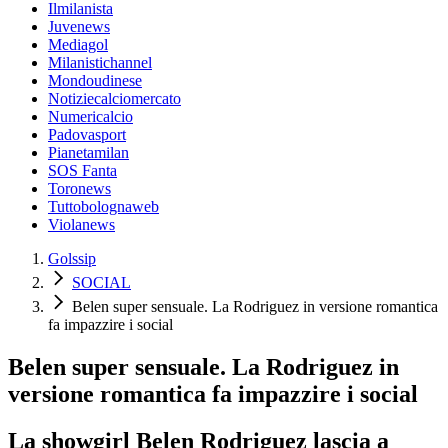
Ilmilanista
Juvenews
Mediagol
Milanistichannel
Mondoudinese
Notiziecalciomercato
Numericalcio
Padovasport
Pianetamilan
SOS Fanta
Toronews
Tuttobolognaweb
Violanews
Golssip
SOCIAL
Belen super sensuale. La Rodriguez in versione romantica
fa impazzire i social
Belen super sensuale. La Rodriguez in
versione romantica fa impazzire i social
La showgirl Belen Rodriguez lascia a