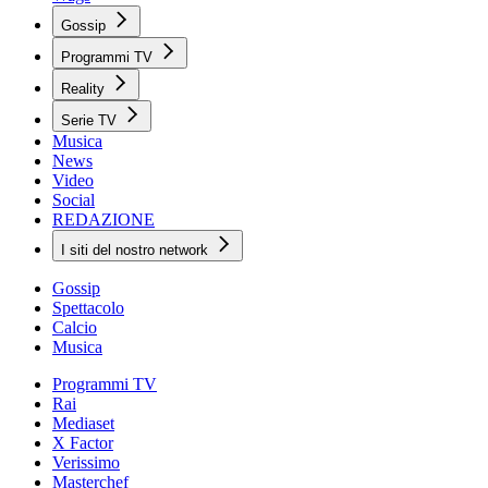
Gossip
Programmi TV
Reality
Serie TV
Musica
News
Video
Social
REDAZIONE
I siti del nostro network
Gossip
Spettacolo
Calcio
Musica
Programmi TV
Rai
Mediaset
X Factor
Verissimo
Masterchef