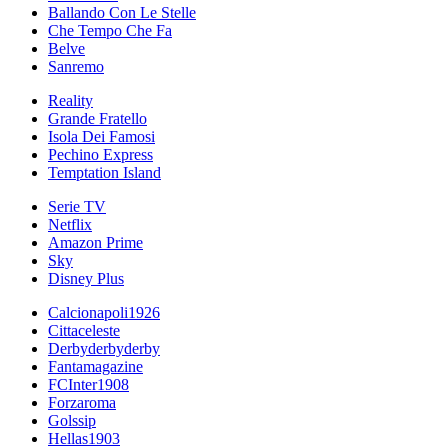
Ballando Con Le Stelle
Che Tempo Che Fa
Belve
Sanremo
Reality
Grande Fratello
Isola Dei Famosi
Pechino Express
Temptation Island
Serie TV
Netflix
Amazon Prime
Sky
Disney Plus
Calcionapoli1926
Cittaceleste
Derbyderbyderby
Fantamagazine
FCInter1908
Forzaroma
Golssip
Hellas1903