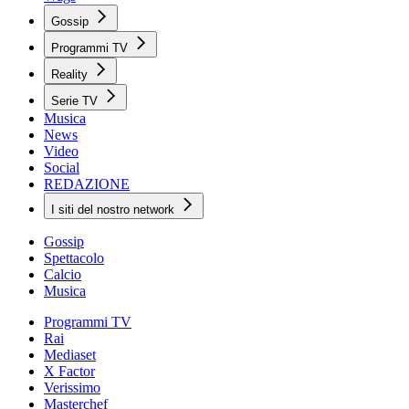
Gossip
Programmi TV
Reality
Serie TV
Musica
News
Video
Social
REDAZIONE
I siti del nostro network
Gossip
Spettacolo
Calcio
Musica
Programmi TV
Rai
Mediaset
X Factor
Verissimo
Masterchef