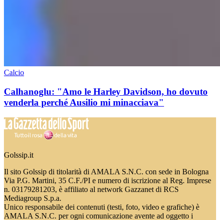
Calcio
Calhanoglu: "Amo le Harley Davidson, ho dovuto
venderla perché Ausilio mi minacciava"
Golssip.it
Il sito Golssip di titolarità di AMALA S.N.C. con sede in Bologna
Via P.G. Martini, 35 C.F./PI e numero di iscrizione al Reg. Imprese
n. 03179281203, è affiliato al network Gazzanet di RCS
Mediagroup S.p.a.
Unico responsabile dei contenuti (testi, foto, video e grafiche) è
AMALA S.N.C. per ogni comunicazione avente ad oggetto i