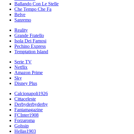
Ballando Con Le Stelle
Che Tempo Che Fa
Belve
Sanremo
Reality
Grande Fratello
Isola Dei Famosi
Pechino Express
Temptation Island
Serie TV
Netflix
Amazon Prime
Sky
Disney Plus
Calcionapoli1926
Cittaceleste
Derbyderbyderby
Fantamagazine
FCInter1908
Forzaroma
Golssip
Hellas1903