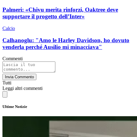
Palmeri: «Chivu merita rinforzi, Oaktree deve
supportare il progetto dell’Inter»
Calcio
Calhanoglu: "Amo le Harley Davidson, ho dovuto
venderla perché Ausilio mi minacciava"
Commenti
Invia Commento
Tutti
Leggi altri commenti
Ultime Notizie