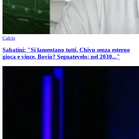
Calcio
Sabatini: "Si lamentano tutti, Chivu senza esterno
gioca e vince. Bovio? Segnatevelo: nel 2030..."