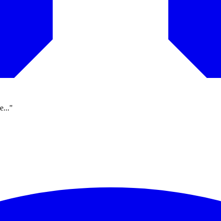
e..."