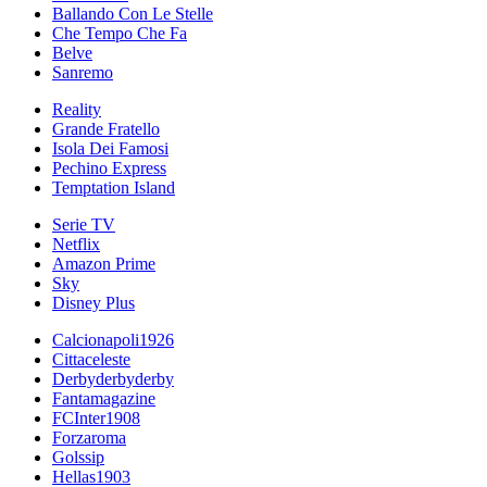
Ballando Con Le Stelle
Che Tempo Che Fa
Belve
Sanremo
Reality
Grande Fratello
Isola Dei Famosi
Pechino Express
Temptation Island
Serie TV
Netflix
Amazon Prime
Sky
Disney Plus
Calcionapoli1926
Cittaceleste
Derbyderbyderby
Fantamagazine
FCInter1908
Forzaroma
Golssip
Hellas1903