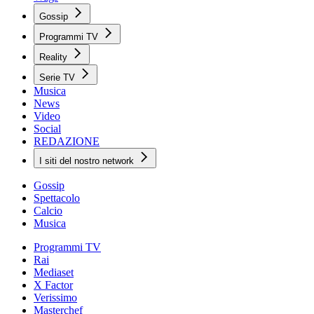
Gossip
Programmi TV
Reality
Serie TV
Musica
News
Video
Social
REDAZIONE
I siti del nostro network
Gossip
Spettacolo
Calcio
Musica
Programmi TV
Rai
Mediaset
X Factor
Verissimo
Masterchef