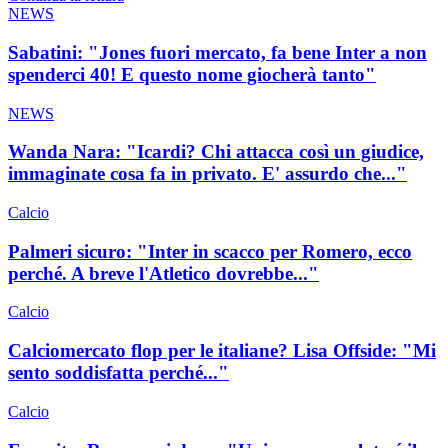
NEWS
Sabatini: "Jones fuori mercato, fa bene Inter a non
spenderci 40! E questo nome giocherà tanto"
NEWS
Wanda Nara: "Icardi? Chi attacca così un giudice,
immaginate cosa fa in privato. E' assurdo che..."
Calcio
Palmeri sicuro: "Inter in scacco per Romero, ecco
perché. A breve l'Atletico dovrebbe..."
Calcio
Calciomercato flop per le italiane? Lisa Offside: "Mi
sento soddisfatta perché..."
Calcio