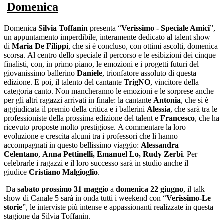
Domenica
Domenica
Silvia Toffanin
presenta “
Verissimo - Speciale Amici
”,
un appuntamento imperdibile, interamente dedicato al talent show
di
Maria De Filippi
, che si è concluso, con ottimi ascolti, domenica
scorsa. Al centro dello speciale il percorso e le esibizioni dei cinque
finalisti, con, in primo piano, le emozioni e i progetti futuri del
giovanissimo ballerino
Daniele
,
trionfatore assoluto di questa
edizione. E poi, il talento del cantante
TrigNO
, vincitore della
categoria canto. Non mancheranno le emozioni e le sorprese anche
per gli altri ragazzi arrivati in finale: la cantante
Antonia
, che si è
aggiudicata il premio della critica e i ballerini
Alessia
,
che sarà tra le
professioniste della prossima edizione del talent e
Francesco
, che ha
ricevuto proposte molto prestigiose. A commentare la loro
evoluzione e crescita alcuni tra i professori che li hanno
accompagnati in questo bellissimo viaggio:
Alessandra
Celentano
,
Anna Pettinelli, Emanuel Lo, Rudy Zerbi
. Per
celebrarle i ragazzi e il loro successo sarà in studio anche il
giudice
Cristiano Malgioglio
.
Da
sabato prossimo 31 maggio
a
domenica 22 giugno
, il talk
show di Canale 5 sarà in onda tutti i weekend con “
Verissimo-Le
storie
”, le interviste più intense e appassionanti realizzate in questa
stagione da Silvia Toffanin.