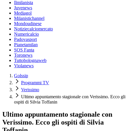
Ilmilanista
Juvenews
Mediagol
Milanistichannel
Mondoudinese
Notiziecalciomercato
Numericalcio
Padovasport
Pianetamilan
SOS Fanta
Toronews
Tuttobolognaweb
Violanews
Golssip
Programmi TV
Verissimo
Ultimo appuntamento stagionale con Verissimo. Ecco gli
ospiti di Silvia Toffanin
Ultimo appuntamento stagionale con
Verissimo. Ecco gli ospiti di Silvia
Toffanin