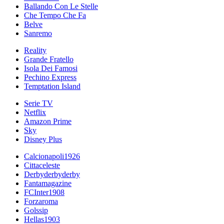
Ballando Con Le Stelle
Che Tempo Che Fa
Belve
Sanremo
Reality
Grande Fratello
Isola Dei Famosi
Pechino Express
Temptation Island
Serie TV
Netflix
Amazon Prime
Sky
Disney Plus
Calcionapoli1926
Cittaceleste
Derbyderbyderby
Fantamagazine
FCInter1908
Forzaroma
Golssip
Hellas1903