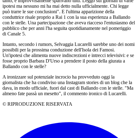
tanto, e improvvisamente sparivano tutti. Leggo sui giornali di varie
ipotesi ma nessuno mi ha mai detto nulla ufficialmente. Chi legge
può trarre le sue conclusioni". E l'ultima apparizione della
conduttrice risale proprio a Rai 1 con la sua esperienza a Ballando
con le stelle. Una partecipazione che aveva riacceso l'entusiasmo del
pubblico che per anni l'ha seguita quotidianamente nel pomeriggio
di Canale 5.
Intanto, secondo i rumors, Selvaggia Lucarelli sarebbe uno dei nomi
possibili per la prossima conduzione dell'Isola dei Famosi.
Un'ipotesi che alimenta nuove indiscrezioni e intrecci televisivi: e se
fosse proprio Barbara D'Urso a prendere il posto della giurata a
Ballando con le stelle?
A ironizzare sul potenziale incrocio ha provveduto oggi la
giornalista che ha condiviso una Instagram stories di un blog che la
dava, in modo ufficiale, fuori dal cast di Ballando con le stelle. "Ma
almeno fate passà un mesetto", il commento ironico di Lucarelli.
© RIPRODUZIONE RISERVATA