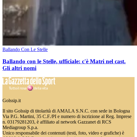
Ballando Con Le Stelle
Ballando con le Stelle, ufficiale: c'è Matri nel cast.
Gli altri nomi
Golssip.it
Il sito Golssip di titolarità di AMALA S.N.C. con sede in Bologna
Via P.G. Martini, 35 C.F./PI e numero di iscrizione al Reg. Imprese
n. 03179281203, è affiliato al network Gazzanet di RCS
Mediagroup S.p.a.
Unico responsabile dei contenuti (testi, foto, video e grafiche) è