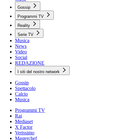
Gossip
Programmi TV
Reality
Serie TV
Musica
News
Video
Social
REDAZIONE
I siti del nostro network
Gossip
Spettacolo
Calcio
Musica
Programmi TV
Rai
Mediaset
X Factor
Verissimo
Masterchef