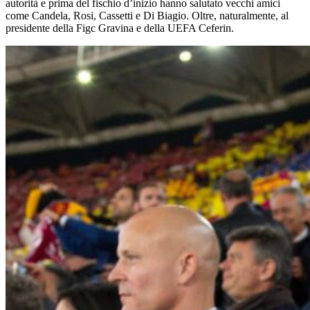
autorità e prima del fischio d’inizio hanno salutato vecchi amici
come Candela, Rosi, Cassetti e Di Biagio. Oltre, naturalmente, al
presidente della Figc Gravina e della UEFA Ceferin.