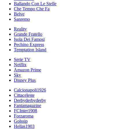
Ballando Con Le Stelle
Che Tempo Che Fa
Belve
Sanremo
Reality
Grande Fratello
Isola Dei Famosi
Pechino Express
Temptation Island
Serie TV
Netflix
Amazon Prime
Sky
Disney Plus
Calcionapoli1926
Cittaceleste
Derbyderbyderby
Fantamagazine
FCInter1908
Forzaroma
Golssip
Hellas1903