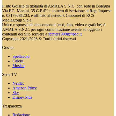
Il sito Golssip di titolarità di AMALA S.N.C. con sede in Bologna
Via P.G. Martini, 35 C.F./PI e numero di iscrizione al Reg. Imprese
n. 03179281203, è affiliato al network Gazzanet di RCS
Mediagroup S.p.a.
Unico responsabile dei contenuti (testi, foto, video e grafiche) è
AMALA S.N.C. per ogni comunicazione avente ad oggetto i
contenuti del Sito scrivere a
fcinter1908it@pec.it
Copyright 2021-2026 © Tutti i diritti riservati.
Gossip
Spettacolo
Calcio
Musica
Serie TV
Netflix
Amazon Prime
Sky
Disney Plus
Trasparenza
Redazione