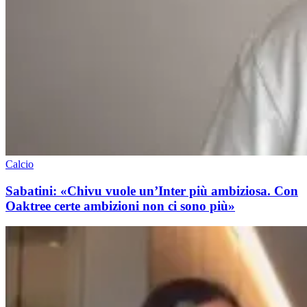
Calcio
Sabatini: «Chivu vuole un’Inter più ambiziosa. Con
Oaktree certe ambizioni non ci sono più»