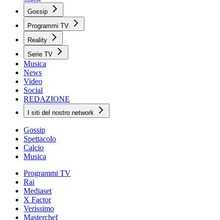
Gossip
Programmi TV
Reality
Serie TV
Musica
News
Video
Social
REDAZIONE
I siti del nostro network
Gossip
Spettacolo
Calcio
Musica
Programmi TV
Rai
Mediaset
X Factor
Verissimo
Masterchef