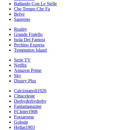
Ballando Con Le Stelle
Che Tempo Che Fa
Belve
Sanremo
Reality
Grande Fratello
Isola Dei Famosi
Pechino Express
Temptation Island
Serie TV
Netflix
Amazon Prime
Sky
Disney Plus
Calcionapoli1926
Cittaceleste
Derbyderbyderby
Fantamagazine
FCInter1908
Forzaroma
Golssip
Hellas1903