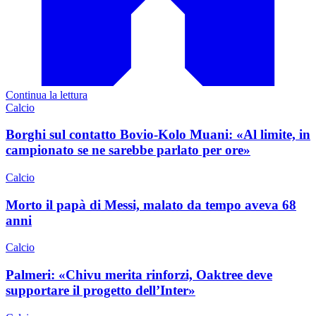
Continua la lettura
Calcio
Borghi sul contatto Bovio-Kolo Muani: «Al limite, in
campionato se ne sarebbe parlato per ore»
Calcio
Morto il papà di Messi, malato da tempo aveva 68
anni
Calcio
Palmeri: «Chivu merita rinforzi, Oaktree deve
supportare il progetto dell’Inter»