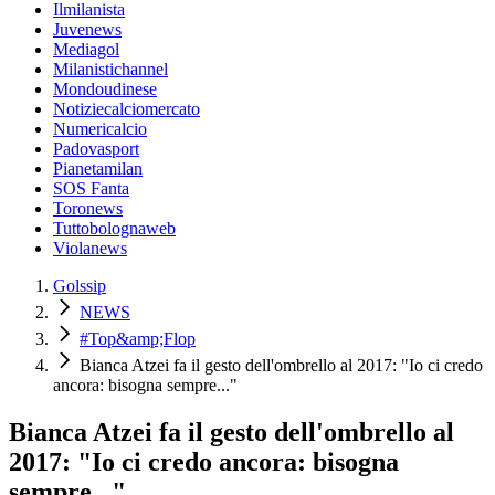
Ilmilanista
Juvenews
Mediagol
Milanistichannel
Mondoudinese
Notiziecalciomercato
Numericalcio
Padovasport
Pianetamilan
SOS Fanta
Toronews
Tuttobolognaweb
Violanews
Golssip
NEWS
#Top&amp;Flop
Bianca Atzei fa il gesto dell'ombrello al 2017: "Io ci credo
ancora: bisogna sempre..."
Bianca Atzei fa il gesto dell'ombrello al
2017: "Io ci credo ancora: bisogna
sempre..."