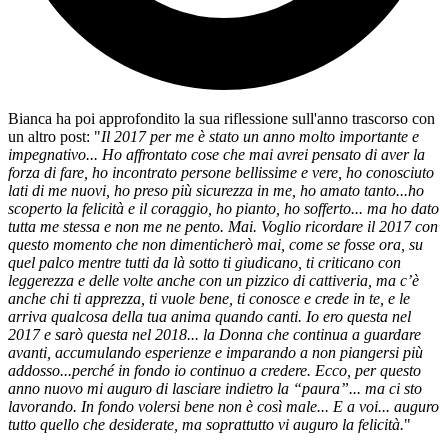
Bianca ha poi approfondito la sua riflessione sull'anno trascorso con
un altro post: "
Il 2017 per me è stato un anno molto importante e
impegnativo... Ho affrontato cose che mai avrei pensato di aver la
forza di fare, ho incontrato persone bellissime e vere, ho conosciuto
lati di me nuovi, ho preso più sicurezza in me, ho amato tanto...ho
scoperto la felicità e il coraggio, ho pianto, ho sofferto... ma ho dato
tutta me stessa e non me ne pento. Mai. Voglio ricordare il 2017 con
questo momento che non dimenticherò mai, come se fosse ora, su
quel palco mentre tutti da là sotto ti giudicano, ti criticano con
leggerezza e delle volte anche con un pizzico di cattiveria, ma c’è
anche chi ti apprezza, ti vuole bene, ti conosce e crede in te, e le
arriva qualcosa della tua anima quando canti. Io ero questa nel
2017 e sarò questa nel 2018... la Donna che continua a guardare
avanti, accumulando esperienze e imparando a non piangersi più
addosso...perché in fondo io continuo a credere. Ecco, per questo
anno nuovo mi auguro di lasciare indietro la “paura”... ma ci sto
lavorando. In fondo volersi bene non è così male... E a voi... auguro
tutto quello che desiderate, ma soprattutto vi auguro la felicità.
"