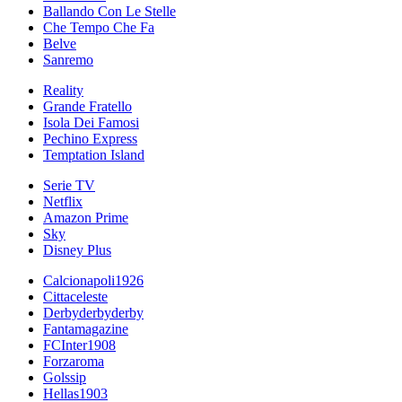
Ballando Con Le Stelle
Che Tempo Che Fa
Belve
Sanremo
Reality
Grande Fratello
Isola Dei Famosi
Pechino Express
Temptation Island
Serie TV
Netflix
Amazon Prime
Sky
Disney Plus
Calcionapoli1926
Cittaceleste
Derbyderbyderby
Fantamagazine
FCInter1908
Forzaroma
Golssip
Hellas1903