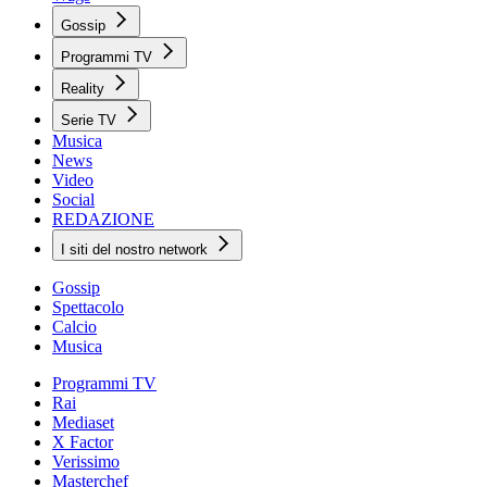
Gossip
Programmi TV
Reality
Serie TV
Musica
News
Video
Social
REDAZIONE
I siti del nostro network
Gossip
Spettacolo
Calcio
Musica
Programmi TV
Rai
Mediaset
X Factor
Verissimo
Masterchef