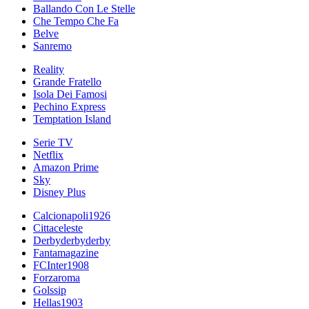
Ballando Con Le Stelle
Che Tempo Che Fa
Belve
Sanremo
Reality
Grande Fratello
Isola Dei Famosi
Pechino Express
Temptation Island
Serie TV
Netflix
Amazon Prime
Sky
Disney Plus
Calcionapoli1926
Cittaceleste
Derbyderbyderby
Fantamagazine
FCInter1908
Forzaroma
Golssip
Hellas1903