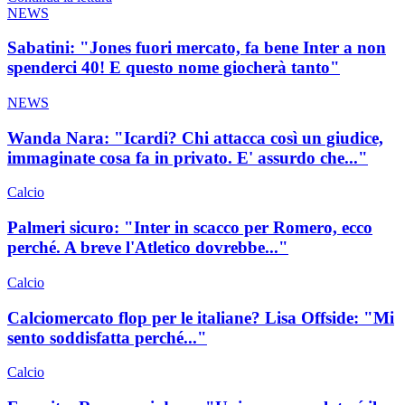
NEWS
Sabatini: "Jones fuori mercato, fa bene Inter a non
spenderci 40! E questo nome giocherà tanto"
NEWS
Wanda Nara: "Icardi? Chi attacca così un giudice,
immaginate cosa fa in privato. E' assurdo che..."
Calcio
Palmeri sicuro: "Inter in scacco per Romero, ecco
perché. A breve l'Atletico dovrebbe..."
Calcio
Calciomercato flop per le italiane? Lisa Offside: "Mi
sento soddisfatta perché..."
Calcio