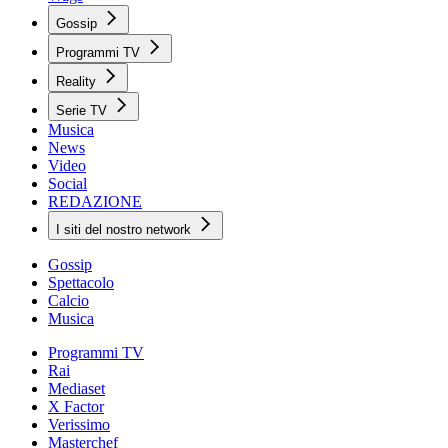
Gossip
Programmi TV
Reality
Serie TV
Musica
News
Video
Social
REDAZIONE
I siti del nostro network
Gossip
Spettacolo
Calcio
Musica
Programmi TV
Rai
Mediaset
X Factor
Verissimo
Masterchef