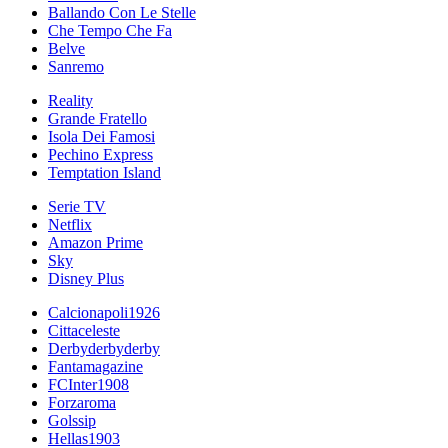
Ballando Con Le Stelle
Che Tempo Che Fa
Belve
Sanremo
Reality
Grande Fratello
Isola Dei Famosi
Pechino Express
Temptation Island
Serie TV
Netflix
Amazon Prime
Sky
Disney Plus
Calcionapoli1926
Cittaceleste
Derbyderbyderby
Fantamagazine
FCInter1908
Forzaroma
Golssip
Hellas1903