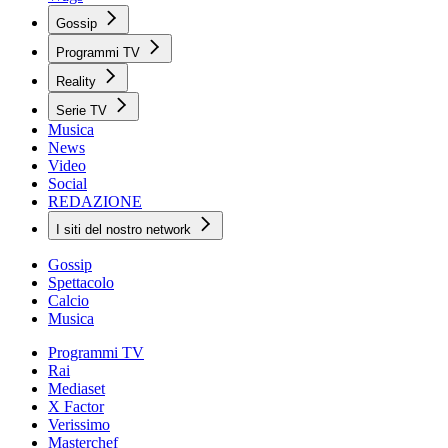
Gossip
Programmi TV
Reality
Serie TV
Musica
News
Video
Social
REDAZIONE
I siti del nostro network
Gossip
Spettacolo
Calcio
Musica
Programmi TV
Rai
Mediaset
X Factor
Verissimo
Masterchef